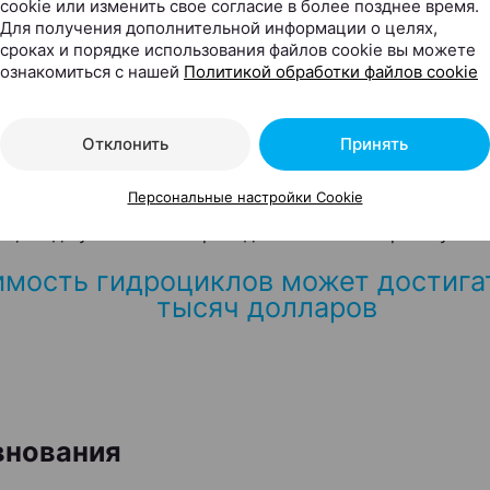
cookie или изменить свое согласие в более позднее время.
ают за 22-24 тысячи долларов, но, чтобы она позволял
Для получения дополнительной информации о целях,
езультаты, её тюнингуют. В итоге количество лошадины
сроках и порядке использования файлов cookie вы можете
ознакомиться с нашей
Политикой обработки файлов cookie
нно возрастает! Некоторые экземпляры за 3 секунды 
ся до 100 км/ч.
Отклонить
Принять
 водные суперкары могут достигать стоимости и в 100 
 единиц. А вот любители или начинающие спортсмены 
Персональные настройки Cookie
вать на сумму около 10-ти тысяч долларов. Когда что-
ся, тогда уже можно переходить на более серьёзную те
мость гидроциклов может достигат
тысяч долларов
внования