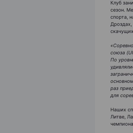
Клуб зан
сезон. М
спорта, 
Дроздах,
скачущих
«Соревно
союза (U
По уровн
удивляли
загранич
основном
раз прие
для соре
Наших сп
Литве, Л
чемпиона