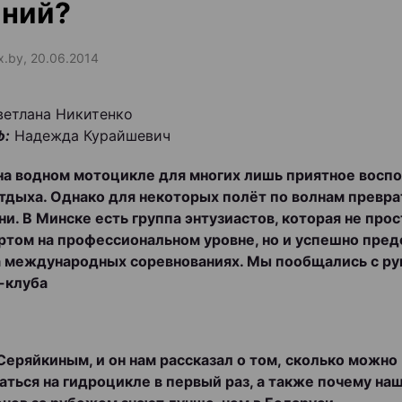
аний?
ax.by, 20.06.2014
ветлана Никитенко
ф:
Надежда Курайшевич
на водном мотоцикле для многих лишь приятное восп
тдыха. Однако для некоторых полёт по волнам превра
ни. В Минске есть группа энтузиастов, которая не про
ртом на профессиональном уровне, но и успешно пред
а международных соревнованиях. Мы пообщались с р
-клуба
еряйкиным, и он нам рассказал о том, сколько можно
ться на гидроцикле в первый раз, а также почему на