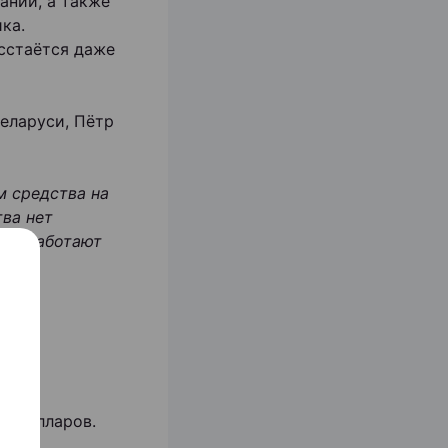
аний, а также
ка.
сстаётся даже
Беларуси, Пётр
м средства на
тва нет
нас работают
ч долларов.
ику