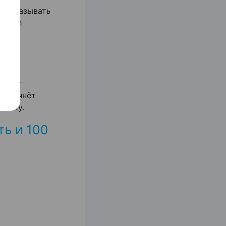
а показывать
х сил
могут
тысяч
могут
то начнёт
хнику.
ь и 100