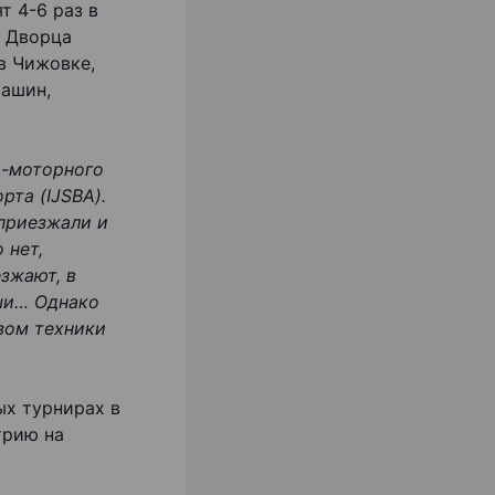
т 4-6 раз в
е Дворца
в Чижовке,
машин,
о-моторного
та (IJSBA).
 приезжали и
 нет,
зжают, в
ыши… Однако
озом техники
ых турнирах в
трию на