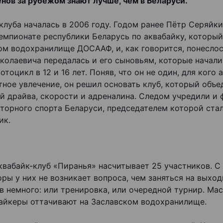
нов за рубежом знают лучше, чем в Беларуси.
клуба началась в 2006 году. Годом ранее Пётр Серяйки
емпионате республики Беларусь по аквабайку, который
м водохранилище ДОСААФ, и, как говорится, понеслос
колаевича передалась и его сыновьям, которые начали
тоцикл в 12 и 16 лет. Поняв, что он не один, для кого 
ное увлечение, он решил основать клуб, который объе
й драйва, скорости и адреналина. Следом учредили и
торного спорта Беларуси, председателем которой ста
ик.
квабайк-клуб «Пиранья» насчитывает 25 участников. С
оры у них не возникает вопроса, чем заняться на выход
в немного: или тренировка, или очередной турнир. Ма
айкеры оттачивают на Заславском водохранилище.