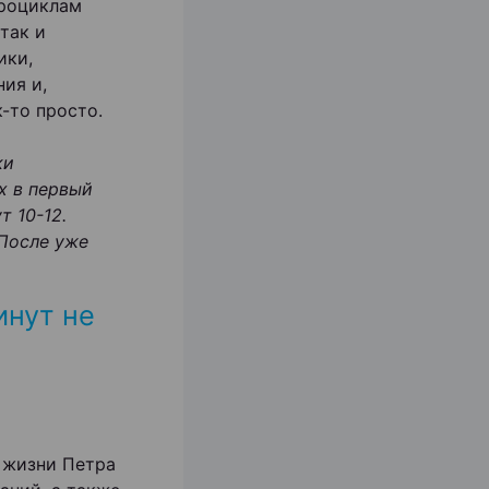
дроциклам
так и
ики,
ия и,
к-то просто.
ки
х в первый
т 10-12.
 После уже
инут не
 жизни Петра