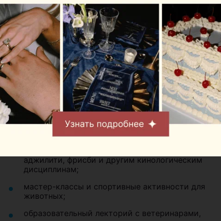
Что будет в программе?
За два дня гостей ждет насыщенная программа:
шоу-конкурсы на самый оригинальный костюм
питомца и самое запоминающееся
выступление четвероногих участников;
соревнования и показательные номера по
аджилити, фрисби и другим кинологическим
дисциплинам;
мастер-классы и спортивные активности для
животных;
образовательный лекторий с ветеринарами,