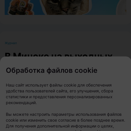
Журнал
В Минске на выходных
пройдет большой
Обработка файлов cookie
фестиваль для
любителей животных
Наш сайт использует файлы cookie для обеспечения
удобства пользователей сайта, его улучшения, сбора
статистики и предоставления персонализированных
Автор:
relax.by, 07.08.2026
рекомендаций.
Вы можете настроить параметры использования файлов
cookie или изменить свое согласие в более позднее время.
8 и 9 августа на берегу Цнянского водохранилища,
Для получения дополнительной информации о целях,
в парке Lakeside Park («Северный берег»),