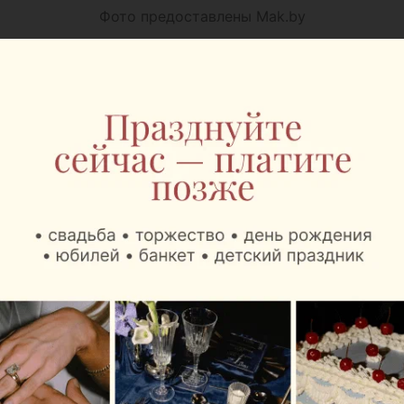
Фото предоставлены Mak.by
В пятницу, 7 августа, в Национальном аэропорту
Минск начали работу сразу два Mak.Cafe. Они
расположены в зонах вылета региональных и
международных рейсов и созданы с учетом
разных сценариев путешествия, от короткой
командировки до длительного международного
перелета.