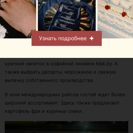
В зоне вылета региональных рейсов пассажиры
могут выпить любимый кофе «Наша Кава»,
капучино, латте и попробовать МакКофе – самый
крепкий напиток в кофейной линейке Mak.by. А
также выбрать десерты, мороженое и свежую
выпечку собственного производства.
В зоне международных рейсов гостей ждет более
широкий ассортимент. Здесь также предлагают
картофель фри и куриные снеки.