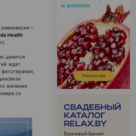
 равновесия –
ЭФФЕКТИВНАЯ РЕКЛАМА НА САЙТЕ
da Health
).
но ценится
тей ждет
 фитотерапия,
циновках
ого желания.
омера со