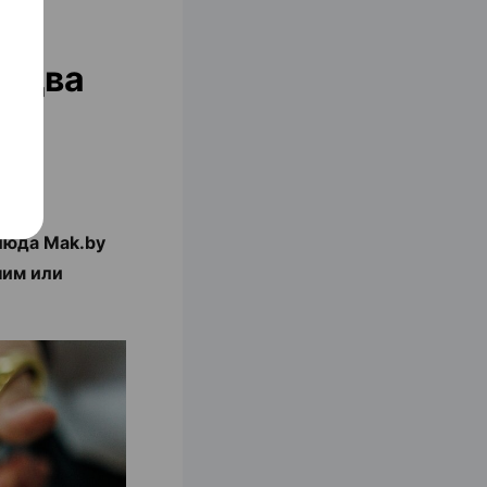
у два
люда Mak.by
ним или