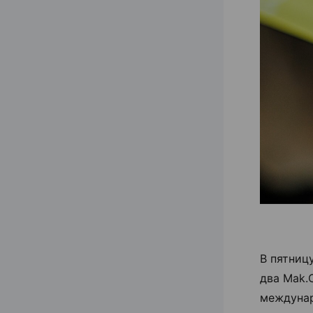
В пятниц
два Mak.
междунар