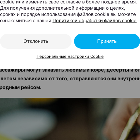
cookie или изменить свое согласие в более позднее время.
Для получения дополнительной информации о целях,
by теперь в Национальном
сроках и порядке использования файлов cookie вы можете
порту: там открылись сраз
ознакомиться с нашей
Политикой обработки файлов cookie
Cafe
Отклонить
Принять
ax.by, 07.08.2026
Персональные настройки Cookie
ассажиры могут заказать любимый кофе, десерты и б
летом независимо от того, отправляются они внутрен
родным рейсом.