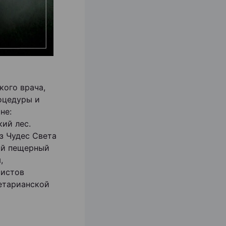
кого врача,
оцедуры и
не:
ий лес.
из Чудес Света
кий пещерный
,
ристов
гетарианской