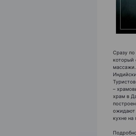
Сразу по
который 
массажи.
Индийски
Туристов
– храмов
храм в Д
построен
ожидают 
кухне на
Подробн