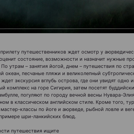
 прилету путешественников ждет осмотр у аюрведичес
оценит состояние, возможности и назначит нужные пр
 По утрам – занятия йогой, днем – путешествия по стра
й океан, песчаные пляжи и великолепный субтропическ
 ждет экскурсия вглубь острова, где они увидят одно 
ый комплекс на горе Сигирия, затем посетят буддийс
амбулле, погуляют по городу вечной весны Нувара-Элия
ном в классическом английском стиле. Кроме того, ту
мастер-классы по йоге и аюрведе, рыбной ловле и ве
 примере шри-ланкийских блюд.
ости путешествия ищите