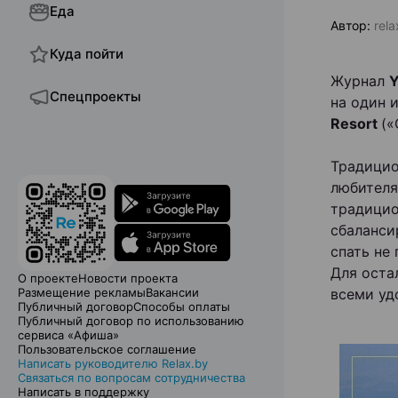
Еда
Автор:
rel
Куда пойти
Журнал
Y
Спецпроекты
на один 
Resort
(«
Традицио
любителя
традицио
сбаланси
спать не 
Для оста
О проекте
Новости проекта
Размещение рекламы
Вакансии
всеми уд
Публичный договор
Способы оплаты
Публичный договор по использованию
сервиса «Афиша»
Пользовательское соглашение
Написать руководителю Relax.by
Связаться по вопросам сотрудничества
Написать в поддержку