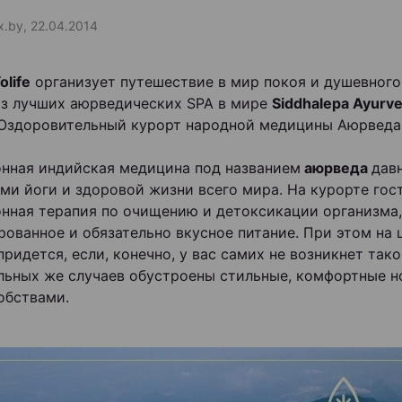
ax.by, 22.04.2014
olife
организует путешествие в мир покоя и душевного
из лучших аюрведических SPA в мире
Siddhalepa Ayurve
Оздоровительный курорт народной медицины Аюрведа»
нная индийская медицина под названием
аюрведа
дав
ми йоги и здоровой жизни всего мира. На курорте гос
нная терапия по очищению и детоксикации организма,
рованное и обязательно вкусное питание. При этом на 
придется, если, конечно, у вас самих не возникнет так
льных же случаев обустроены стильные, комфортные н
обствами.