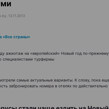
ами
x.by, 13.11.2013
а «Все страны»
оду ажиотаж на «европейский» Новый год по-прежнему 
о специалистами турфирмы
отрели самые актуальные варианты. К слову, пока еще
сть забронировать номера в отелях по действительно
русы стали чаще ездить на Новый 