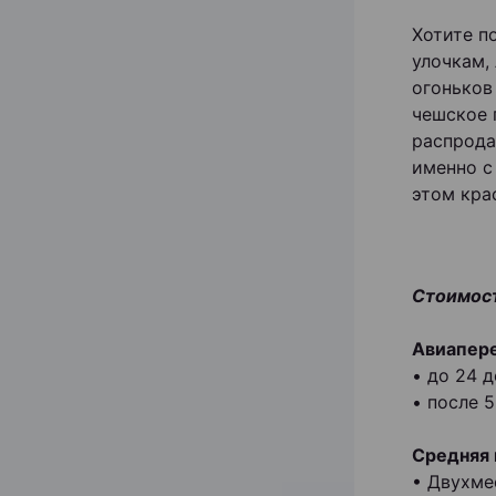
Хотите п
улочкам,
огоньков
чешское 
распрода
именно с
этом кра
Стоимост
Авиапере
• до 24 д
• после 5
Средняя 
• Двухме