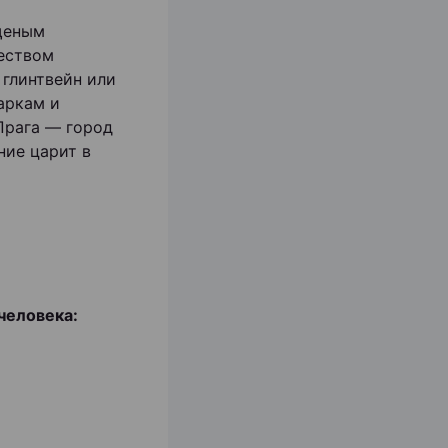
щеным
еством
 глинтвейн или
аркам и
Прага — город
ние царит в
человека: