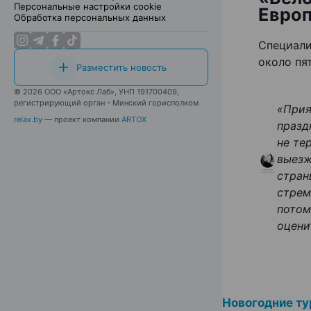
Персональные настройки cookie
Европ
Обработка персональных данных
Специали
около пя
Разместить новость
© 2026 ООО «Артокс Лаб», УНП 191700409,
регистрирующий орган - Минский горисполком
«Прия
relax.by
— проект компании
ARTOX
празд
не те
выезж
стран
стрем
потом
оцени
Новогодние ту