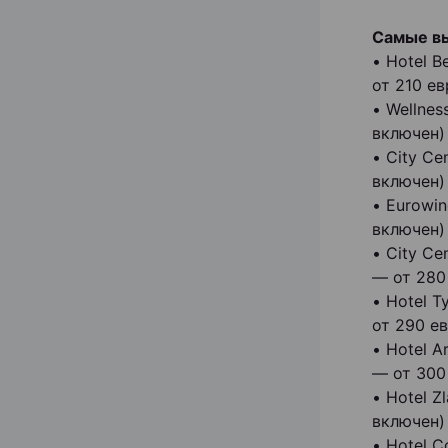
Самые вы
• Hotel 
от 210 ев
• Wellnes
включен)
• City Ce
включен)
• Eurowi
включен)
• City C
— от 280
• Hotel 
от 290 ев
• Hotel 
— от 300
• Hotel 
включен)
• Hotel 