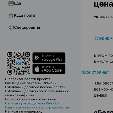
цен
Еда
Куда пойти
Автор:
rela
Спецпроекты
Турфирм
В этом г
Вместе с
«Все страны»
О проекте
Новости проекта
мы рассм
Размещение рекламы
Вакансии
Публичный договор
Способы оплаты
возможно
Публичный договор по использованию
ценам!
сервиса «Афиша»
Пользовательское соглашение
Написать руководителю Relax.by
Связаться по вопросам сотрудничества
«Бело
Написать в поддержку