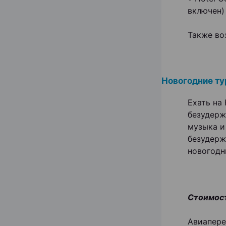
включен)
Также во
Новогодние т
Ехать на
безудерж
музыка и
безудержн
новогодн
Стоимост
Авиапере