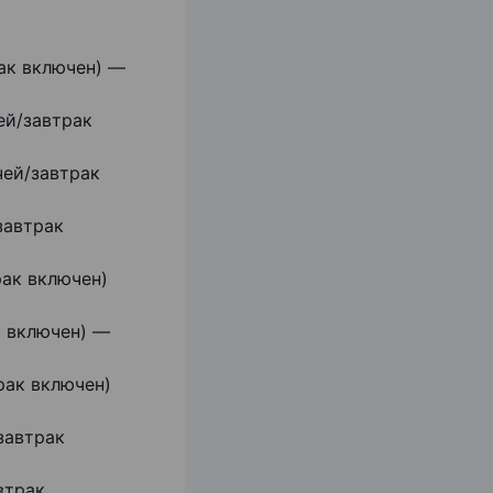
рак включен) —
ей/завтрак
чей/завтрак
завтрак
рак включен)
к включен) —
рак включен)
завтрак
втрак