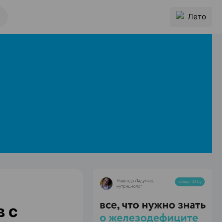
Лето
в с