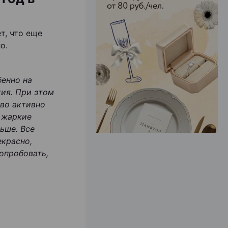
ЭФФЕКТИВНАЯ РЕКЛАМА НА САЙТЕ
т, что еще
о.
бенно на
ия. При этом
тво активно
в жаркие
ьше. Все
екрасно,
опробовать,