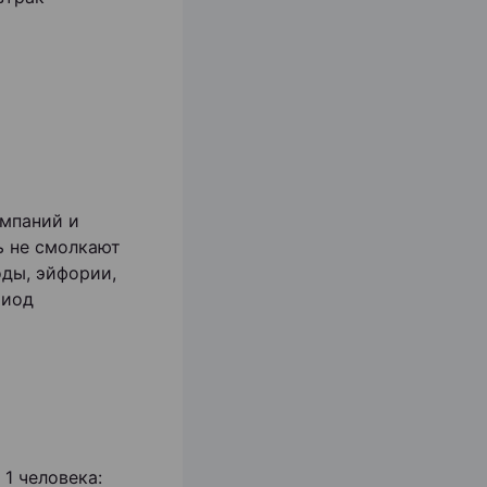
омпаний и
ь не смолкают
ды, эйфории,
риод
1 человека: