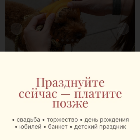
Шестой год подряд
Pets Fest проводится уже в шестой раз и
традиционно собирает не только хозяев
животных, но и семьи с детьми, а также всех,
кому интересна тема зоозащиты и активного
отдыха на природе. В этом сезоне организаторы
добавили новые тематические зоны и расширили