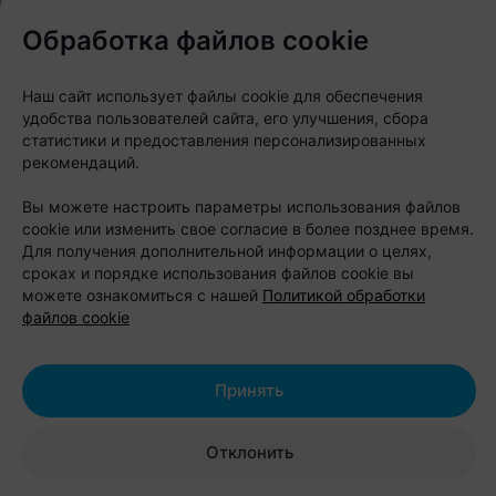
Районы как часть городской
Обработка файлов cookie
идентичности
Наш сайт использует файлы cookie для обеспечения
По наблюдениям команды «Офистон Маркет»,
удобства пользователей сайта, его улучшения, сбора
любовь к городам сегодня все реже выражается
статистики и предоставления персонализированных
через привычные магнитики с ратушей или
рекомендаций.
силуэтами исторического центра. Дизайнеров
Вы можете настроить параметры использования файлов
вдохновляют обычные кварталы, бетонные дворы,
cookie или изменить свое согласие в более позднее время.
Для получения дополнительной информации о целях,
заводские трубы и остановки — все то, что
сроках и порядке использования файлов cookie вы
знакомо каждому местному жителю.
можете ознакомиться с нашей
Политикой обработки
файлов cookie
Принять
Отклонить