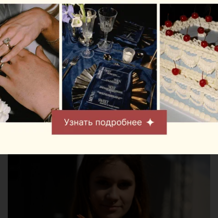
список активностей для гостей разных возрастов.
Одна из постоянных фишек фестиваля — квест-
карта. С ее помощью посетители проходят
задания на площадках партнеров, изучают локации
и собирают баллы, которые затем можно обменять
на подарки в специальном пункте выдачи призов.
Также оба дня будут проходить розыгрыши,
викторины и конкурсы с призами.