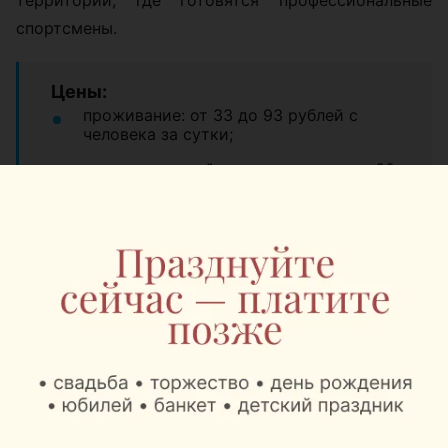
спортсмены.
Цены:
проживание: от 33 до 93 рублей с
человека за сутки;
питание, полный рацион на день: от 60
рублей с человека;
сауны и восстановительные
комплексы: от 75 до 200 рублей за
сеанс 2 часа;
беседка на день: открытая 50 рублей,
крытая 100 рублей;
прокат велосипеда: 5 рублей за час, 20
рублей за день;
открытые спортивные площадки: от 40
до 360 рублей за час;