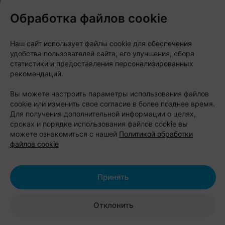
веревочный парк, лазертаг, арчеритаг, спортивные
Обработка файлов cookie
площадки, детский городок и пляж. Любители
отдыха на воде могут взять напрокат лодку,
Наш сайт использует файлы cookie для обеспечения
удобства пользователей сайта, его улучшения, сбора
катамаран, байдарку или сапборд и отправиться
статистики и предоставления персонализированных
исследовать Бульковский залив.
рекомендаций.
После активного дня можно расслабиться в
Вы можете настроить параметры использования файлов
cookie или изменить свое согласие в более позднее время.
банном комплексе или арендовать беседку с
Для получения дополнительной информации о целях,
мангалом. Также здесь есть площадки для свадеб,
сроках и порядке использования файлов cookie вы
можете ознакомиться с нашей
Политикой обработки
корпоративов, детских праздников и других
файлов cookie
мероприятий.
Принять
Стоимость проживания:
семейный коттедж (до 6 человек) —
от 350 рублей в сутки;
Отклонить
коттедж-дуплекс (до 4 человек) — от