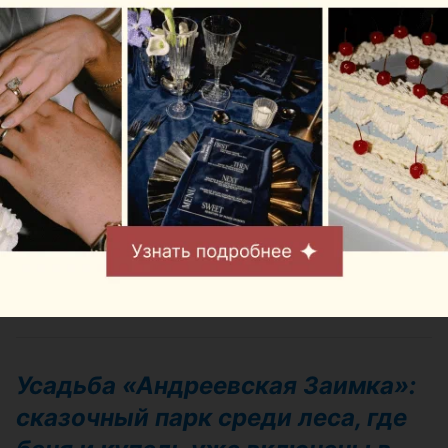
обзорная экскурсия по территории: 7
рублей с человека;
конференц-зал на 140 мест: 90 рублей
за час;
комната переговоров на 20 мест: 30
рублей за час;
обзорная экскурсия без
сопровождения: 5 рублей.
Адрес:
Минский район, район д.
Ельница
Бронирование:
+375 29 777-09-75
Усадьба «Андреевская Заимка»:
сказочный парк среди леса, где