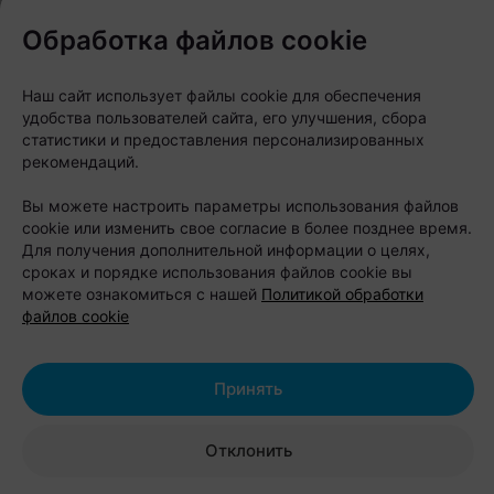
Стоимость проживания:
Обработка файлов cookie
семейный коттедж (до 6 человек) —
от 350 рублей в сутки;
Наш сайт использует файлы cookie для обеспечения
коттедж-дуплекс (до 4 человек) — от
удобства пользователей сайта, его улучшения, сбора
320 рублей в сутки;
статистики и предоставления персонализированных
бунгало (до 4 человек) — от 200
рекомендаций.
рублей в сутки;
Вы можете настроить параметры использования файлов
размещение с питомцем — 45 рублей.
cookie или изменить свое согласие в более позднее время.
Для получения дополнительной информации о целях,
Адрес:
Брестская область,
сроках и порядке использования файлов cookie вы
можете ознакомиться с нашей
Политикой обработки
Жабинковский район, деревня
файлов cookie
Бульково.
Бронирование:
+375 33 333-26-82.
Принять
Отклонить
Зона отдыха Soulhouse