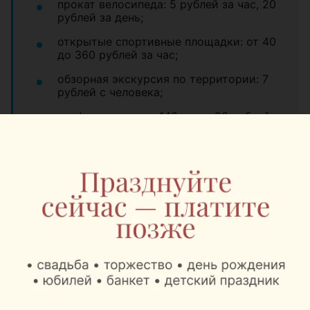
прокат велосипеда: 5 рублей за час, 20
рублей за день;
открытые спортивные площадки: от 40
до 360 рублей за час;
обзорная экскурсия по территории: 7
рублей с человека;
конференц-зал на 140 мест: 90 рублей
за час;
комната переговоров на 20 мест: 30
рублей за час;
обзорная экскурсия без
сопровождения: 5 рублей.
Адрес:
Минский район, район д.
Ельница
Бронирование:
+375 29 777-09-75