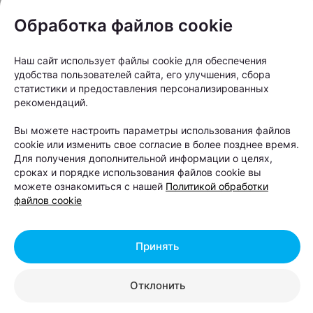
любовь к городам сегодня все реже выражается
Обработка файлов cookie
через привычные магнитики с ратушей или
силуэтами исторического центра. Дизайнеров
Наш сайт использует файлы cookie для обеспечения
вдохновляют обычные кварталы, бетонные дворы,
удобства пользователей сайта, его улучшения, сбора
заводские трубы и остановки — все то, что
статистики и предоставления персонализированных
знакомо каждому местному жителю.
рекомендаций.
Вы можете настроить параметры использования файлов
cookie или изменить свое согласие в более позднее время.
Для получения дополнительной информации о целях,
сроках и порядке использования файлов cookie вы
можете ознакомиться с нашей
Политикой обработки
файлов cookie
Принять
Отклонить