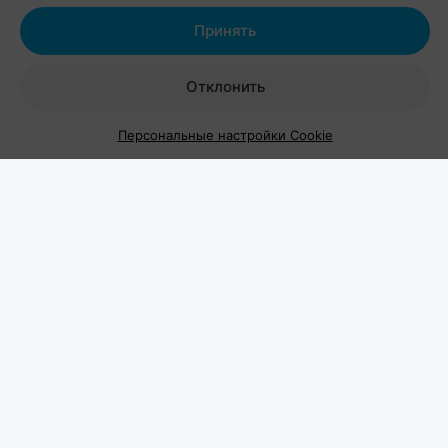
домашних питомцев. Вход на территорию
свободный.
Принять
Отклонить
Персональные настройки Cookie
Шестой год подряд
Pets Fest проводится уже в шестой раз и
традиционно собирает не только хозяев