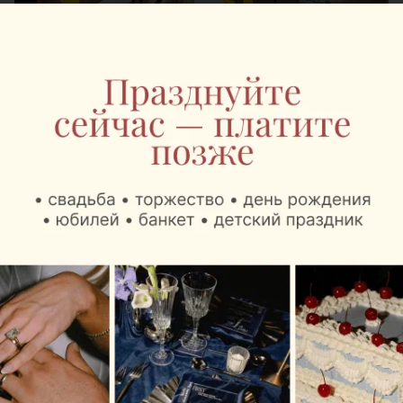
В зоне вылета региональных рейсов пассажиры
могут выпить любимый кофе «Наша Кава»,
капучино, латте и попробовать МакКофе – самый
крепкий напиток в кофейной линейке Mak.by. А
также выбрать десерты, мороженое и свежую
выпечку собственного производства.
В зоне международных рейсов гостей ждет более
широкий ассортимент. Здесь также предлагают
картофель фри и куриные снеки.