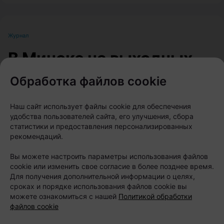
Журнал
В Минске на выходных
пройдет большой
Обработка файлов cookie
фестиваль для
Наш сайт использует файлы cookie для обеспечения
любителей животных
удобства пользователей сайта, его улучшения, сбора
статистики и предоставления персонализированных
рекомендаций.
Автор:
relax.by, 07.08.2026
Вы можете настроить параметры использования файлов
cookie или изменить свое согласие в более позднее время.
8 и 9 августа на берегу Цнянского водохранилища,
Для получения дополнительной информации о целях,
в парке Lakeside Park («Северный берег»),
сроках и порядке использования файлов cookie вы
можете ознакомиться с нашей
Политикой обработки
состоится Pets Fest — крупный фестиваль,
файлов cookie
посвященный владельцам собак, кошек и других