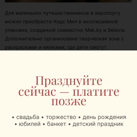
Для маленьких путешественников в аэропорту
можно приобрести Кидс Мил в эксклюзивной
упаковке, созданной совместно Mak.by и Belavia.
Дополнительно организована творческая зона с
раскрасками и мелками, где дети смогут
интересно провести время в ожидании рейса.