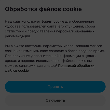
«Могилевская» — именно там теперь можно
Обработка файлов cookie
увидеть вещи из новой «капсулы». В команде
проекта подчеркивают: это не рядовой сувенир, а
Наш сайт использует файлы cookie для обеспечения
удобства пользователей сайта, его улучшения, сбора
попытка честно рассказать о районе.
статистики и предоставления персонализированных
рекомендаций.
Вы можете настроить параметры использования файлов
cookie или изменить свое согласие в более позднее время.
Для получения дополнительной информации о целях,
сроках и порядке использования файлов cookie вы
можете ознакомиться с нашей
Политикой обработки
файлов cookie
Принять
Отклонить