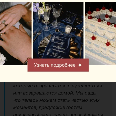
Все блюда и напитки готовят и собирают за
считаные минуты.
Виктория Данько, директор Mak.by:
“Открытие Mak.Cafe в Национальном
аэропорту Минск стало особенным
этапом развития Mak.by. Каждый день
аэропорт объединяет тысячи людей,
которые отправляются в путешествия
или возвращаются домой. Мы рады,
что теперь можем стать частью этих
моментов, предложив гостям
привычный вкус, качественный кофе и