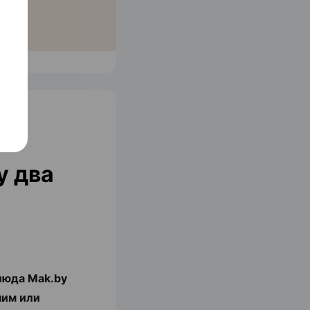
у два
люда Mak.by
ним или