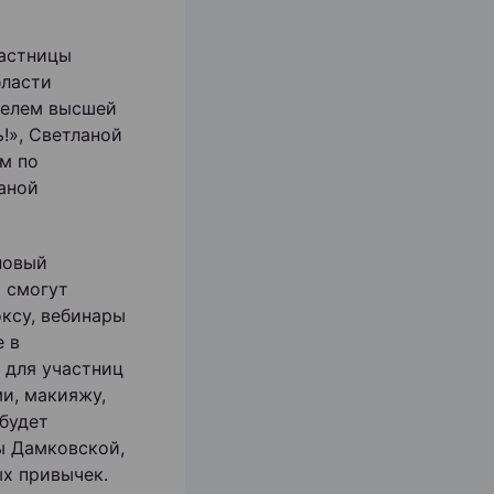
частницы
бласти
ателем высшей
!», Светланой
м по
аной
новый
 смогут
оксу, вебинары
е в
 для участниц
ми, макияжу,
 будет
ы Дамковской,
х привычек.