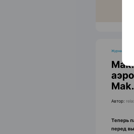
Журнал
Mak.
аэро
Mak.
Автор:
rel
Теперь п
перед вы