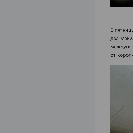
В пятниц
два Mak.
междунар
от корот