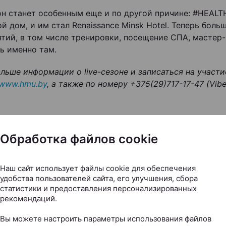
он станет особенным еще и по другой причине: #HEAL
й дом, и им стал Renaissance Minsk Hotel. Теперь боль
тий, в том числе тренировки, посещение СПА, мастер-
ь именно там.
ольше информации о live-сезоне и записаться на участ
www.hmu.by
, а также по номеру +375(29)717-17-47 (Viber
Обработка файлов cookie
Следите за нами в соцсетях
Наш сайт использует файлы cookie для обеспечения
удобства пользователей сайта, его улучшения, сбора
статистики и предоставления персонализированных
рекомендаций.
Вы можете настроить параметры использования файлов
ЭФФЕКТИВНАЯ РЕКЛАМА НА САЙТЕ