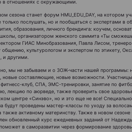
 в отношениях с окружающими.
ом сезона станет форум HMU_EDU_DAY, на котором у
е только послушать, но и пообщаться с экспертами в о
ития, образования, личного брендинга: коучем, основ
школы, организатором женского саммита «Ты сможешь
ректором ГИАС Минобразования, Павла Лисом, тренеро
 общению, культурологом и экспертом по этикету, Окс
, и другими.
чно, мы не забываем и о ЗОЖ-части нашей программы: 
, новые составляющие, новые возможности. Участницы
 фитнесс-клуб, СПА, ЭМС-тренировки, занятие по фитб
ию, лекцию по аюрведе, также проверить свое здоровь
ком центре «Синэво», но и это еще не все! Специально
она будут проведены мастер-классы по уходу за волоса
 а также активному материнству. Также в новом сезоне
лен обновленный курс ежедневных заданий от Надежд
поможет в саморазвитии через формирование здоровы