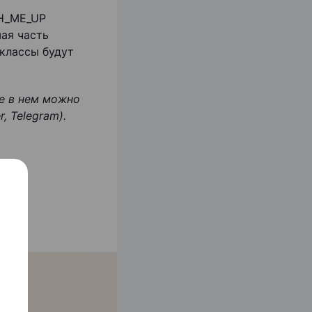
TH_ME_UP
шая часть
классы будут
ие в нем можно
, Telegram).