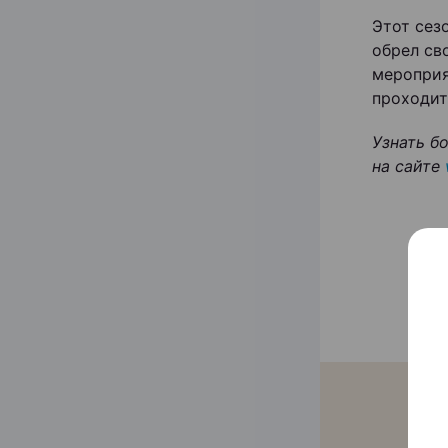
Этот сез
обрел сво
мероприя
проходит
Узнать б
на сайте