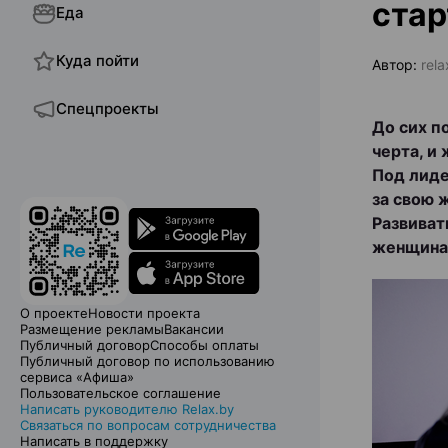
стар
Еда
Куда пойти
Автор:
rel
Спецпроекты
До сих п
черта, и
Под лиде
за свою 
Развиват
женщинам
О проекте
Новости проекта
Размещение рекламы
Вакансии
Публичный договор
Способы оплаты
Публичный договор по использованию
сервиса «Афиша»
Пользовательское соглашение
Написать руководителю Relax.by
Связаться по вопросам сотрудничества
Написать в поддержку