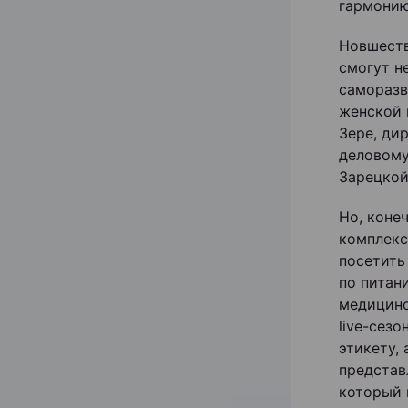
гармонию
Новшеств
смогут н
саморазв
женской 
Зере, ди
деловому
Зарецкой
Но, коне
комплекс
посетить
по питан
медицинс
live-сез
этикету,
представ
который 