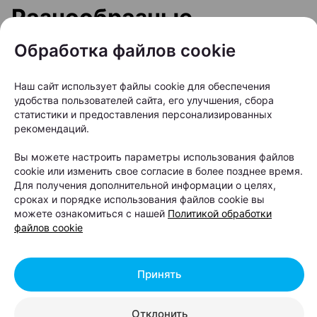
Разнообразные
культурные,
Обработка файлов cookie
гастрономические и
Наш сайт использует файлы cookie для обеспечения
романтические события
удобства пользователей сайта, его улучшения, сбора
недели. Куда пойти в
статистики и предоставления персонализированных
рекомендаций.
будни в Минске?
Вы можете настроить параметры использования файлов
cookie или изменить свое согласие в более позднее время.
Автор:
relax.by, 10.08.2026
Для получения дополнительной информации о целях,
сроках и порядке использования файлов cookie вы
можете ознакомиться с нашей
Политикой обработки
Подборка предлагает погрузиться в атмосферу
файлов cookie
утонченного искусства и смелых театральных
экспериментов. Любители необычных ощущений
Принять
и новых вкусов смогут открыть для себя
оригинальные гастрономические и иммерсивные
Отклонить