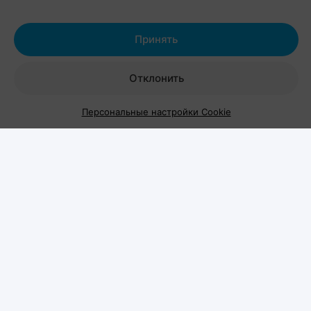
домашних питомцев. Вход на территорию
свободный.
Принять
Отклонить
Персональные настройки Cookie
Шестой год подряд
Pets Fest проводится уже в шестой раз и