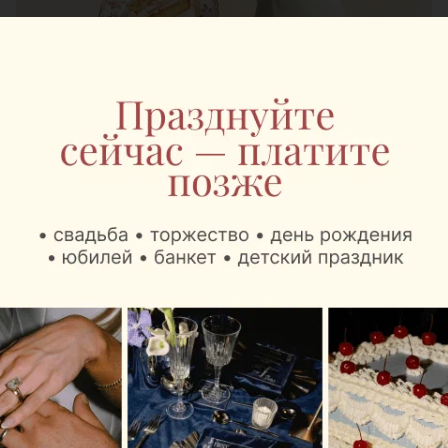
Журнал
Mak.by теперь в
Национальном
аэропорту: там
открылись сразу два
Mak.Cafe
Автор:
relax.by, 07.08.2026
Теперь пассажиры могут заказать любимый кофе,