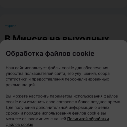
Журнал
В Минске на выходных
пройдет большой
Обработка файлов cookie
фестиваль для
любителей животных
Наш сайт использует файлы cookie для обеспечения
удобства пользователей сайта, его улучшения, сбора
статистики и предоставления персонализированных
Автор:
relax.by, 07.08.2026
рекомендаций.
Вы можете настроить параметры использования файлов
8 и 9 августа на берегу Цнянского водохранилища,
cookie или изменить свое согласие в более позднее время.
Для получения дополнительной информации о целях,
в парке Lakeside Park («Северный берег»),
сроках и порядке использования файлов cookie вы
состоится Pets Fest — крупный фестиваль,
можете ознакомиться с нашей
Политикой обработки
файлов cookie
посвященный владельцам собак, кошек и других