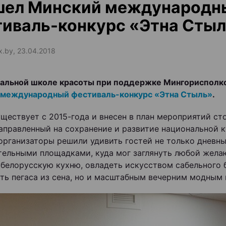
шел Минский международн
иваль-конкурс «Этна Сты
ax.by, 23.04.2018
нальной школе красоты при поддержке Мингорисполк
 международный фестиваль-конкурс «Этна Стыль»
.
ществует с 2015-года и внесен в план мероприятий ст
направленный на сохранение и развитие национальной к
 организаторы решили удивить гостей не только дневн
тельными площадками, куда мог заглянуть любой жела
 белорусскую кухню, овладеть искусством сабельного 
ть пегаса из сена, но и масштабным вечерним модным 