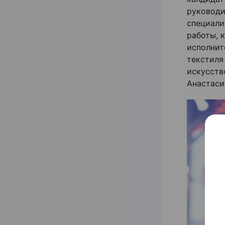
руководи
специали
работы, 
исполнит
текстиля
искусств
Анастаси