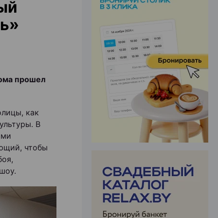
ый
ль»
ЭФФЕКТИВНАЯ РЕКЛАМА НА САЙТЕ
ома прошел
олицы, как
ультуры. В
ыми
ющий, чтобы
боя,
шоу.