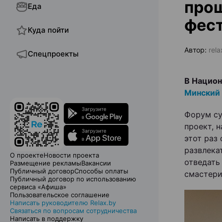
про
Еда
фест
Куда пойти
Автор:
rel
Спецпроекты
В Нацио
Минский
Форум су
проект, 
этот раз
развлека
О проекте
Новости проекта
отведать
Размещение рекламы
Вакансии
Публичный договор
Способы оплаты
смастери
Публичный договор по использованию
сервиса «Афиша»
Пользовательское соглашение
Написать руководителю Relax.by
Связаться по вопросам сотрудничества
Написать в поддержку