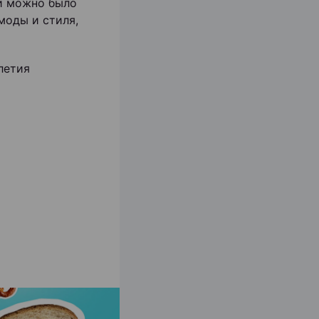
й можно было
моды и стиля,
летия