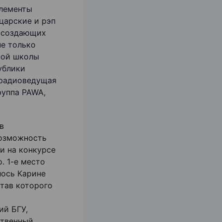
элементы
царские и рэп
, создающих
не только
ной школы
ублики
 радиоведущая
руппа PAWA,
в
возможность
и на конкурсе
. 1-е место
лось Карине
тав которого
ий БГУ,
ственный