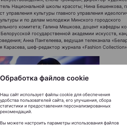
тель Национальной школы красоты; Нина Бешенкова, г
ст управления культуры главного управления идеологи
культуры и по делам молодежи Минского городского
ельного комитета; Галина Мешкова, доцент кафедры к
 Белорусской государственной академии искусств, ка
оведения; Анна Пантелеева, ведущая телеканала «Белар
я Карасева, шеф-редактор журнала «Fashion Collection»
Обработка файлов cookie
Наш сайт использует файлы cookie для обеспечения
удобства пользователей сайта, его улучшения, сбора
статистики и предоставления персонализированных
рекомендаций.
Вы можете настроить параметры использования файлов