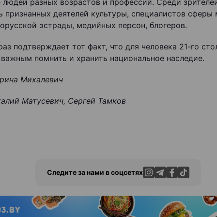
 людей разных возрастов и профессий. Среди зрителе
ь признанных деятелей культуры, специалистов сферы 
лорусской эстрады, медийных персон, блогеров.
раз подтверждает тот факт, что для человека 21-го сто
 важным помнить и хранить национальное наследие.
арина Михалевич
талий Матусевич, Сергей Тамков
Следите за нами в соцсетях