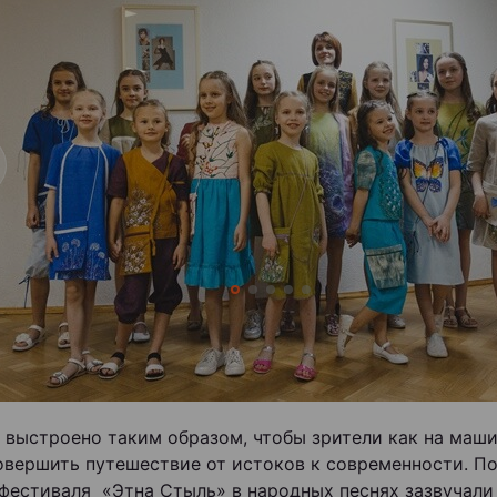
 выстроено таким образом, чтобы зрители как на маш
овершить путешествие от истоков к современности. П
фестиваля «Этна Стыль» в народных песнях зазвучали