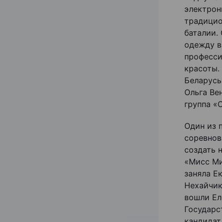
электрон
традицио
баталии.
одежду в
професси
красоты.
Беларусь
Ольга Ве
группа «
Один из 
соревнов
создать 
«Мисс Ми
заняла Е
Нехайчик
вошли Ел
Государс
кандидат