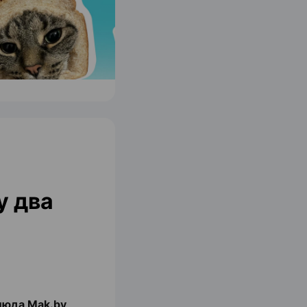
у два
люда Mak.by