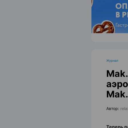
Журнал
Mak.
аэро
Mak.
Автор:
rel
Теперь п