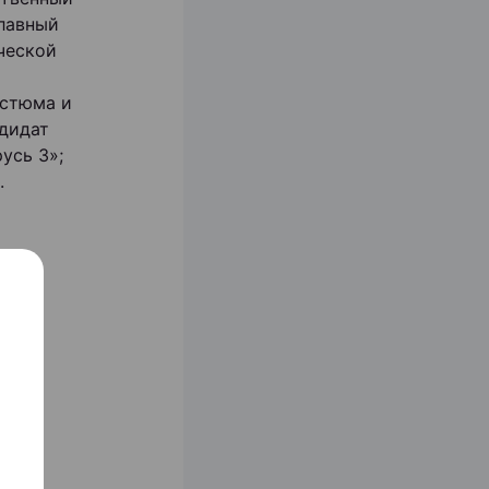
лавный
ческой
остюма и
ндидат
усь 3»;
.