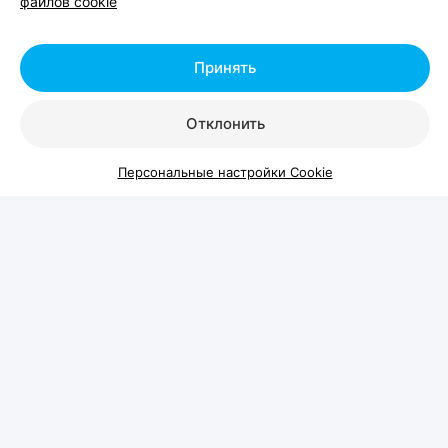
файлов cookie
футболках и бейсболках. «Офистон Маркет»
решил показать Шабаны без иронии и штампов —
такими, какие они есть.
Принять
Отклонить
Персональные настройки Cookie