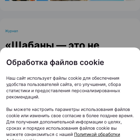
Журнал
«Шабаны — это не
просто адрес»: минский
Обработка файлов cookie
бренд выпустил
коллекцию о
Наш сайт использует файлы cookie для обеспечения
удобства пользователей сайта, его улучшения, сбора
легендарном районе
статистики и предоставления персонализированных
рекомендаций.
Автор:
relax.by, 06.08.2026
Вы можете настроить параметры использования файлов
cookie или изменить свое согласие в более позднее время.
Для получения дополнительной информации о целях,
Индустриальный колорит, панельки и эстетика
сроках и порядке использования файлов cookie вы
района Минска превратились в принты на
можете ознакомиться с нашей
Политикой обработки