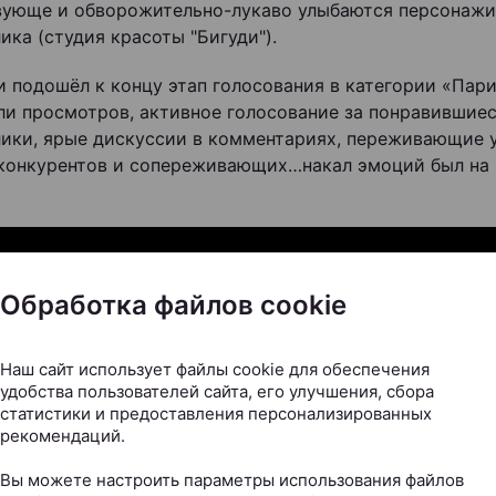
ующе и обворожительно-лукаво улыбаются персонажи
ика (студия красоты "Бигуди").
и подошёл к концу этап голосования в категории «Пар
ли просмотров, активное голосование за понравившие
ики, ярые дискуссии в комментариях, переживающие у
конкурентов и сопереживающих…накал эмоций был на 1
Обработка файлов cookie
Наш сайт использует файлы cookie для обеспечения
удобства пользователей сайта, его улучшения, сбора
статистики и предоставления персонализированных
рекомендаций.
Вы можете настроить параметры использования файлов