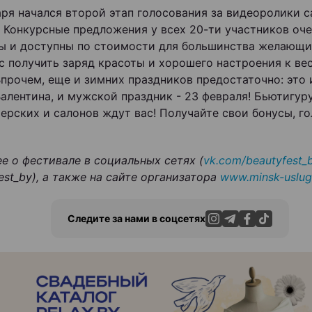
аря начался второй этап голосования за видеоролики 
 Конкурсные предложения у всех 20-ти участников оче
ы и доступны по стоимости для большинства желающих
с получить заряд красоты и хорошего настроения к весн
Впрочем, еще и зимних праздников предостаточно: это 
Валентина, и мужской праздник - 23 февраля! Бьютигур
ерских и салонов ждут вас! Получайте свои бонусы, го
е о фестивале в социальных сетях (
vk.com/beautyfest_
est_by), а также на сайте организатора
www.minsk-uslug
Следите за нами в соцсетях
ЭФФЕКТИВНАЯ РЕКЛАМА НА САЙТЕ