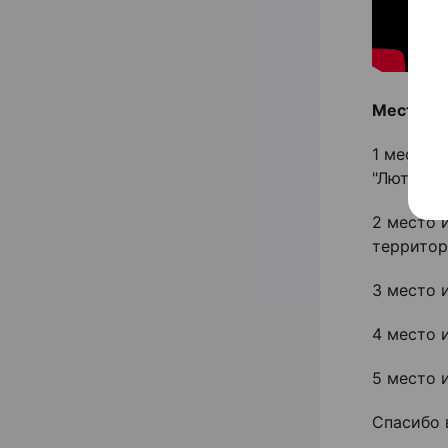
Места р
1 место 
"Лютас"!
2 место 
территор
3 место 
4 место 
5 место 
Спасибо 