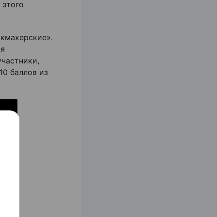
 этого
икмахерские».
ся
частники,
0 баллов из