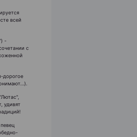
нируется
сте всей
) -
сочетании с
ухоженной
я-дорогое
онимают…).
Лютас",
, удивят
радиций!
 певец
обедно-