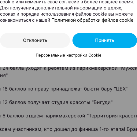
cookie или изменить свое согласие в более позднее время.
Для получения дополнительной информации о целях,
сроках и порядке использования файлов cookie вы можете
ознакомиться с нашей
Политикой обработки файлов cookie
аспределились следующим образом:
Отклонить
Принять
и 30 баллов получает видеоролик от парикмахерского 
 Поздравляем!
Персональные настройки Cookie
и 24 балла уходят к ребятам из парикмахерской "Мужс
ия"
и 18 баллов по праву принадлежат бьюти-бару "ЦЕХ"
и 12 баллов получает студия красоты "Бигуди"
и 6 баллов отдаём парикмахерской "Территория красот
всем участникам, кто дошел до финиша 1-го этапа! Бра