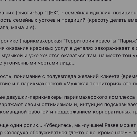
из них (бьюти-бар "ЦЕХ") - семейная идиллия, позицио
ость семейных устоев и традиций (красоту делать вме
апа, мама и я).
 ролике (парикмахерская "Территория красоты "Париж"
ия оказания красивых услуг в деталях завораживает в 
 музыкой и уже хочется оказаться там, на месте той 
с утонченными чертами лица…
ость, понимание с полувзгляда желаний клиента (врем
твие и в парикмахерской «Мужская территория» это п
ые девушки-парикмахеры парикмахерского комплекса "
заряжают своим оптимизмом и, интуиция подсказывает
командной работой и поддержанием корпоративных т
и еще один ролик… «Убедитесь, мы-лучшие! Разве может
р Солодуха обслуживаться где-то еще, кроме нас!» - п