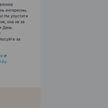
салонов
нь интересны,
! Не упустите
е, она не за
и День
у
лосуйте за
by
и
i.by
.