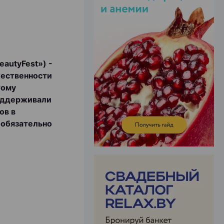
ЭФФЕКТИВНАЯ РЕКЛАМА НА САЙТЕ
eautyFest») -
жественности
тому
оддерживали
ов в
 обязательно