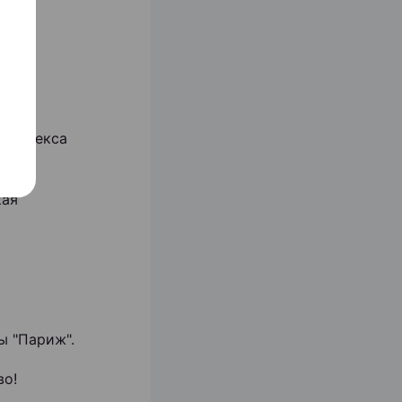
комплекса
кая
ы "Париж".
во!