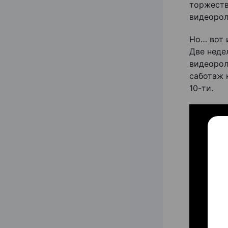
торжеств
видеорол
Но… вот 
Две неде
видеорол
саботаж 
10-ти.