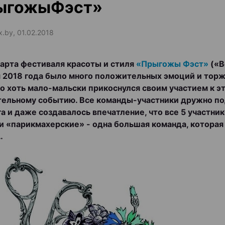
ыгожыФэст»
x.by, 01.02.2018
тарта фестиваля красоты и стиля
«Прыгожы Фэст»
(«B
я 2018 года было много положительных эмоций и тор
кто хоть мало-мальски прикоснулся своим участием к э
ельному событию. Все команды-участники дружно п
га и даже создавалось впечатление, что все 5 участник
и «парикмахерские» - одна большая команда, которая
…