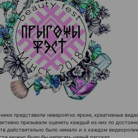
тники представили невероятно яркие, креативные виде
активно призывали оценить каждый из них по достоинс
тв действительно было немало и о каждом видеоролик
сти можно было бы написать целый рассказ…