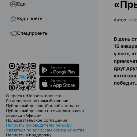
«Пр
Еда
Куда пойти
Автор:
rela
Спецпроекты
В день с
15 январ
у всех, 
примечат
друг дру
категори
победит
О проекте
Новости проекта
Размещение рекламы
Вакансии
Публичный договор
Способы оплаты
Публичный договор по использованию
сервиса «Афиша»
Пользовательское соглашение
Написать руководителю Relax.by
Связаться по вопросам сотрудничества
Написать в поддержку