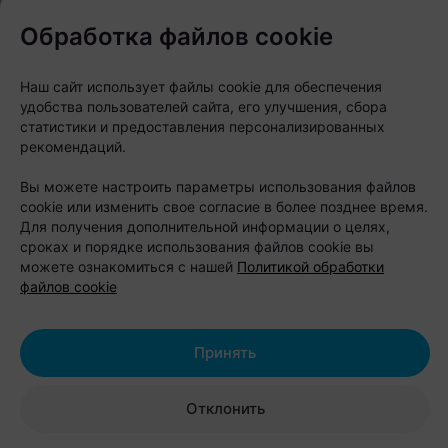
компаний организуют лазертаг, корпоративы и
Обработка файлов cookie
тимбилдинг. Любители рыбалки тоже найдут себе
занятие - Вилейское водохранилище давно
Наш сайт использует файлы cookie для обеспечения
удобства пользователей сайта, его улучшения, сбора
считается одним из популярных мест для ловли
статистики и предоставления персонализированных
рыбы.
рекомендаций.
Вы можете настроить параметры использования файлов
Стоимость проживания:
cookie или изменить свое согласие в более позднее время.
четырехместный домик — 130 рублей
Для получения дополнительной информации о целях,
в будние дни и 160 рублей в выходные;
сроках и порядке использования файлов cookie вы
можете ознакомиться с нашей
Политикой обработки
двухместный домик — от 100 рублей в
файлов cookie
сутки;
размещение в палатке — 17 рублей с
Принять
человека в сутки;
дети до 12 лет отдыхают бесплатно.
Отклонить
В стоимость отдыха уже входят