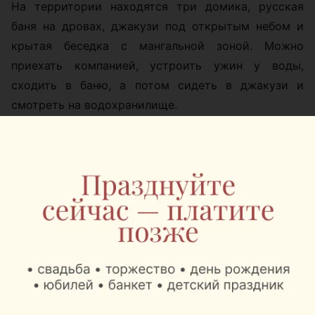
На территории находятся три домика, русская
баня на дровах, джакузи под открытым небом и
крытая беседка с мангальной зоной. Можно
приехать компанией, устроить ужин у воды,
сходить в баню, а потом сидеть в джакузи и
смотреть на водохранилище.
Летом у Robin Hood особенно много водных
развлечений. Гости могут арендовать гидроциклы,
катер, катамараны, сапборды, аквакар, покататься
на банане или водных подушках. Для тех, кто
предпочитает тишину, есть рыбалка прямо с
территории базы.
Главная фишка локации — расположение прямо на
воде. Поэтому даже обычный отдых с мангалом
здесь ощущается чуть более отпускным: рядом