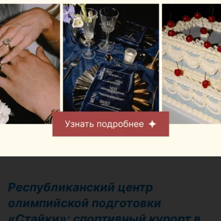
плеск воды, открытые виды и никакого ощущения,
что город совсем близко.
Стоимость:
зависит от формата
отдыха и составляет от 25 до 1000
рублей.
Адрес:
Заславское водохранилище,
Минское море, пляж №9
Бронирование:
по предоплате
Контакты:
+375 29 620-11-20
Республиканский центр
олимпийской подготовки
«Стайки»: спортивный курорт в