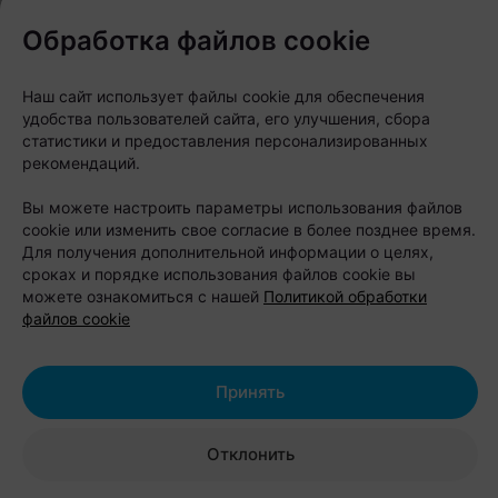
Есть места, которые похожи на декорации к
Обработка файлов cookie
фильму, а не агроусадьбу. «Андреевская Заимка»
как раз из таких. Территория окружена хвойным
Наш сайт использует файлы cookie для обеспечения
удобства пользователей сайта, его улучшения, сбора
лесом, а среди деревьев спрятаны десятки
статистики и предоставления персонализированных
необычных арт-объектов и бетонных скульптур
рекомендаций.
ручной работы. Гости приезжают сюда не только
Вы можете настроить параметры использования файлов
отдыхать, но и гулять по территории,
cookie или изменить свое согласие в более позднее время.
рассматривая сказочных персонажей и необычные
Для получения дополнительной информации о целях,
сроках и порядке использования файлов cookie вы
инсталляции.
можете ознакомиться с нашей
Политикой обработки
файлов cookie
В центре усадьбы расположен большой
деревянный дом в стиле загородного шале. Внутри
есть каминный зал, авторская мебель,
Принять
современная кухня и бильярд. Для ночлега
предусмотрено от 14 до 19 спальных мест, а для
Отклонить
мероприятий площадка может принять до 30