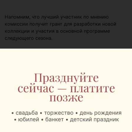
Напомним, что лучший участник по мнению
комиссии получит грант для разработки новой
коллекции и участия в основной программе
следующего сезона.
Пресс-центр BFW
Фото: Лавр Рыжанков
Следите за нами в соцсетях