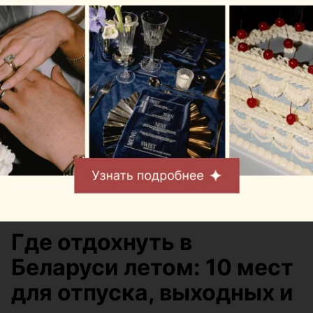
ЭФФЕКТИВНАЯ РЕКЛАМА НА САЙТЕ
Город
•
Тема дня
Где отдохнуть в
Беларуси летом: 10 мест
для отпуска, выходных и