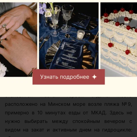
На базе отдыха
Robin Hood (Робин Гуд)
вода
становится главным героем отдыха. Место
расположено на Минском море возле пляжа №9,
примерно в 10 минутах езды от МКАД. Здесь не
нужно выбирать между спокойным вечером с
видом на закат и активным днем на гидроцикле: