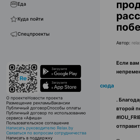
прод
Еда
расс
Куда пойти
поб
Спецпроекты
Автор:
rel
Если вам
непремен
сюда
О проекте
Новости проекта
. Благод
Размещение рекламы
Вакансии
Публичный договор
Способы оплаты
второй п
Публичный договор по использованию
#IOU_FRI
сервиса «Афиша»
Пользовательское соглашение
отправит
Написать руководителю Relax.by
Связаться по вопросам сотрудничества
Написать в поддержку