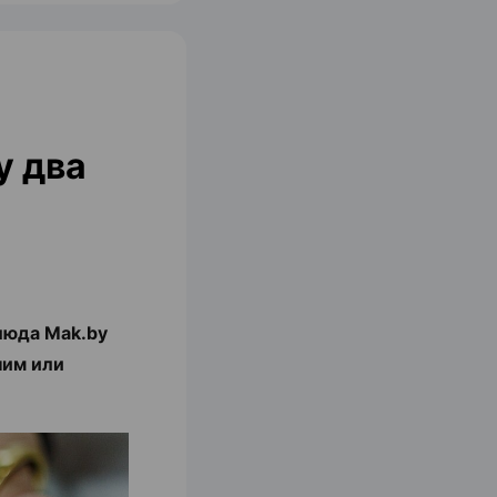
у два
люда Mak.by
ним или