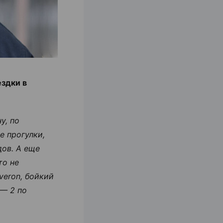
здки в
у, по
е прогулки,
дов. А еще
то не
veron, бойкий
 — 2 по