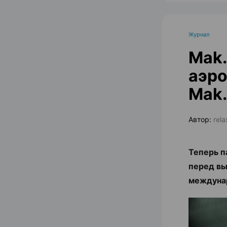
Журнал
Mak.
аэро
Mak.
Автор:
rel
Теперь п
перед вы
междуна