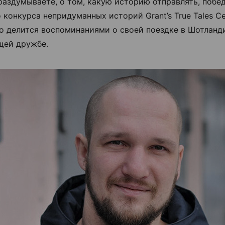
раздумываете, о том, какую историю отправлять, побе
 конкурса непридуманных историй Grant’s True Tales С
о делится воспоминаниями о своей поездке в Шотланд
щей дружбе.