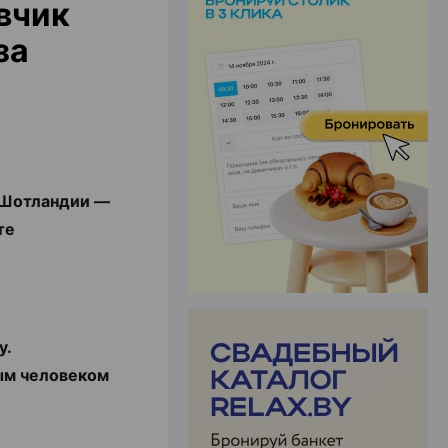
вчик
за
ЭФФЕКТИВНАЯ РЕКЛАМА НА САЙТЕ
в Шотландии —
йте
у.
ым человеком