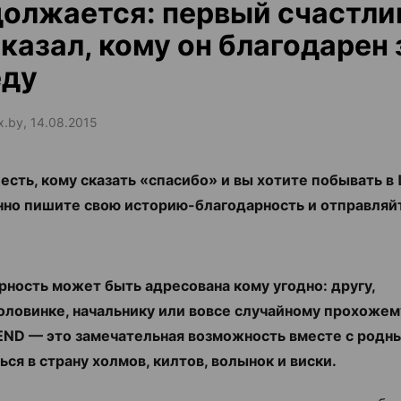
олжается: первый счастли
казал, кому он благодарен 
еду
ax.by, 14.08.2015
 есть, кому сказать «спасибо» и вы хотите побывать 
но пишите свою историю-благодарность и отправля
арность может быть адресована кому угодно: другу,
оловинке, начальнику или вовсе случайному прохожем
END — это замечательная возможность вместе с родн
ься в страну холмов, килтов, волынок и виски.