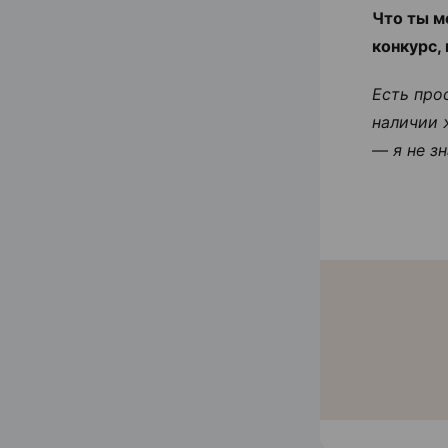
Что ты м
конкурс,
Есть про
наличии 
— я не зн