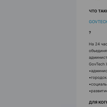
ЧТО ТА
GOVTEC
?
На 24 ча
объединя
админист
GovTech 
•админис
•городск
•социаль
•развити
ДЛЯ КОГ