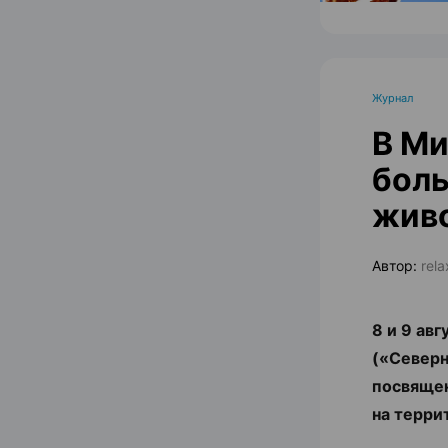
Журнал
В Ми
боль
жив
Автор:
rel
8 и 9 ав
(«Северн
посвящен
на терри