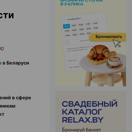
сти
ЭФФЕКТИВНАЯ РЕКЛАМА НА САЙТЕ
00
а
в Беларуси
ений в сфере
нникам
жет