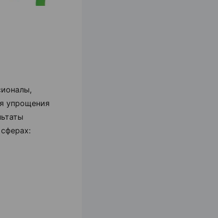
сионалы,
ля упрощения
льтаты
сферах: