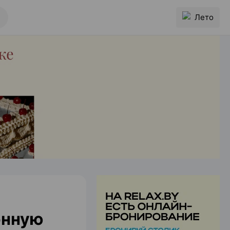
Лето
онную