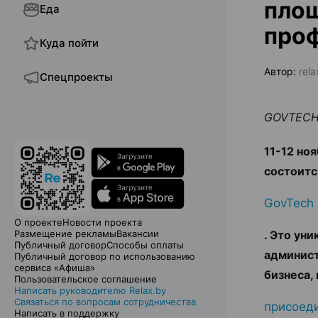
площ
Еда
проф
Куда пойти
Автор:
rela
Спецпроекты
GOVTECH 
11-12 но
состоит
GovTech
О проекте
Новости проекта
Размещение рекламы
Вакансии
. Это ун
Публичный договор
Способы оплаты
админист
Публичный договор по использованию
сервиса «Афиша»
бизнеса,
Пользовательское соглашение
Написать руководителю Relax.by
Связаться по вопросам сотрудничества
присоед
Написать в поддержку