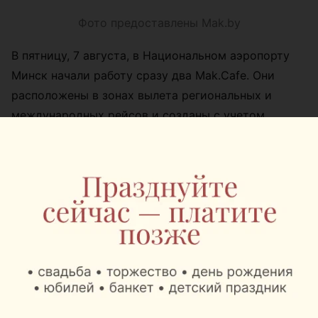
Фото предоставлены Mak.by
В пятницу, 7 августа, в Национальном аэропорту
Минск начали работу сразу два Mak.Cafe. Они
расположены в зонах вылета региональных и
международных рейсов и созданы с учетом
разных сценариев путешествия, от короткой
командировки до длительного международного
перелета.