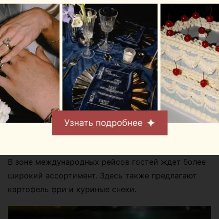
В зоне вылета региональных рейсов пассажиры
могут выпить любимый кофе «Наша Кава»,
капучино, латте и попробовать МакКофе – самый
крепкий напиток в кофейной линейке Mak.by. А
также выбрать десерты, мороженое и свежую
выпечку собственного производства.
В зоне международных рейсов гостей ждет более
широкий ассортимент. Здесь также предлагают
картофель фри и куриные снеки.