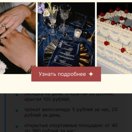
территории, где готовятся профессиональные
спортсмены.
Цены:
проживание: от 33 до 93 рублей с
человека за сутки;
питание, полный рацион на день: от 60
рублей с человека;
сауны и восстановительные
комплексы: от 75 до 200 рублей за
сеанс 2 часа;
беседка на день: открытая 50 рублей,
крытая 100 рублей;
прокат велосипеда: 5 рублей за час, 20
рублей за день;
открытые спортивные площадки: от 40
до 360 рублей за час;