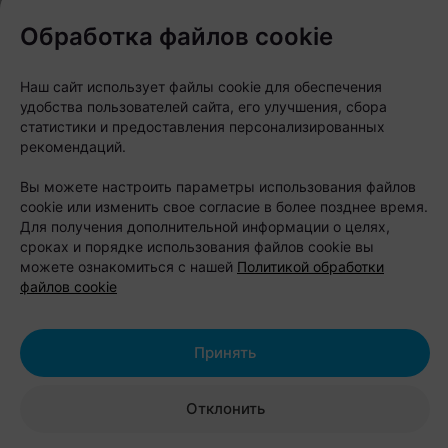
Обработка файлов cookie
Если хочется совместить отдых на природе с
Наш сайт использует файлы cookie для обеспечения
активными развлечениями, стоит обратить
удобства пользователей сайта, его улучшения, сбора
внимание на базу отдыха «Парк Полянка». Она
статистики и предоставления персонализированных
расположена на берегу Бульковского залива, в
рекомендаций.
окружении леса, всего в 15 минутах езды от
Вы можете настроить параметры использования файлов
Бреста.
cookie или изменить свое согласие в более позднее время.
Для получения дополнительной информации о целях,
сроках и порядке использования файлов cookie вы
Для проживания предлагают семейные коттеджи,
можете ознакомиться с нашей
Политикой обработки
дуплексы и уютные бунгало с террасами,
файлов cookie
оборудованными кухнями и зонами барбекю.
Большинство домиков подходят для отдыха с
Принять
домашними питомцами, поэтому любимца можно
взять с собой.
Отклонить
Особенность «Парка Полянка» — большое