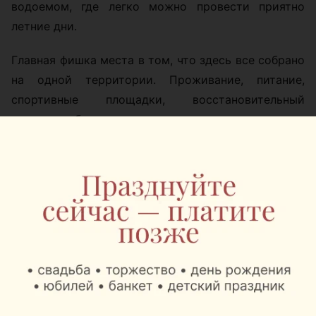
водоемом, где легко можно провести приятно
летние дни.
Главная фишка места в том, что здесь все собрано
на одной территории. Проживание, питание,
спортивные площадки, восстановительный
комплекс, беседки, прокат велосипедов, детские
зоны и экскурсии по спортивной базе. Можно
приехать семьей на выходные, устроить активный
день с друзьями или организовать корпоратив с
тренировками и отдыхом на природе.
Также можно переключиться на восстановление:
сауны, бассейны, купели и джакузи помогают
завершить день уже в спокойном режиме. А если
хочется посмотреть на
«Стайки»
изнутри,
закажите обзорную экскурсию и пройдитесь по