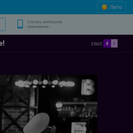
Лето
Скачать мобильное
приложение
e!
Я БЫЛ!
0