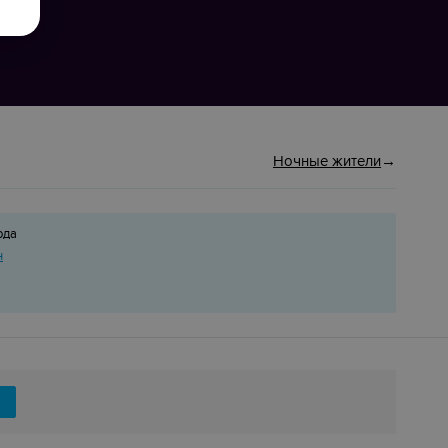
Ночные жители
ода
н