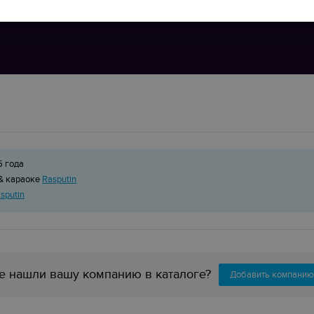
5 года
& караоке
Rasputin
asputin
е нашли вашу компанию в каталоге?
Добавить компанию