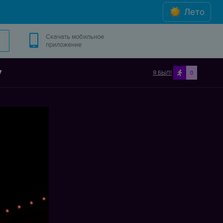
Лето
Скачать мобильное
приложение
y
Я БЫЛ!
0