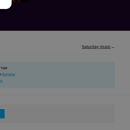
Saturday music
года
ке
Ангелы
ах