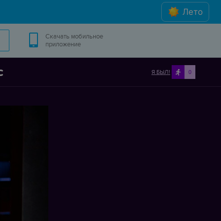
Лето
Скачать мобильное
приложение
c
Я БЫЛ!
0