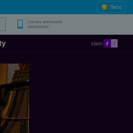
Лето
Скачать мобильное
приложение
ty
Я БЫЛ!
0