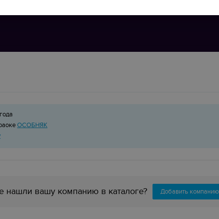
года
араоке
ОСОБНЯК
y
е нашли вашу компанию в каталоге?
Добавить компанию