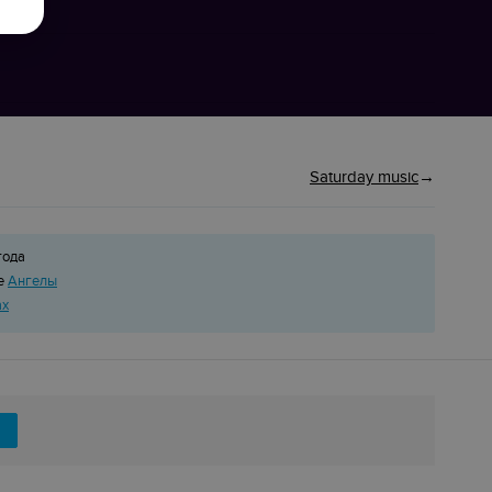
Saturday music
года
ке
Ангелы
ах