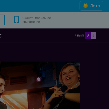
Лето
Скачать мобильное
приложение
c
Я БЫЛ!
1