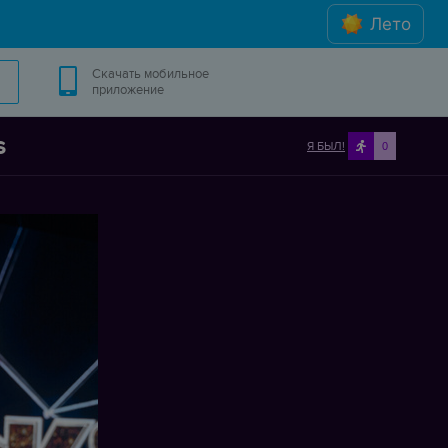
Лето
Скачать мобильное
приложение
s
Я БЫЛ!
0