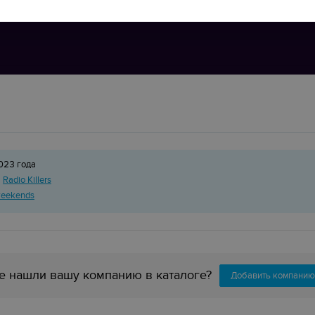
023 года
б
Radio Killers
 weekends
е нашли вашу компанию в каталоге?
Добавить компанию