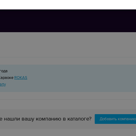
года
Караоке
ROKAS
arty
е нашли вашу компанию в каталоге?
Добавить компанию