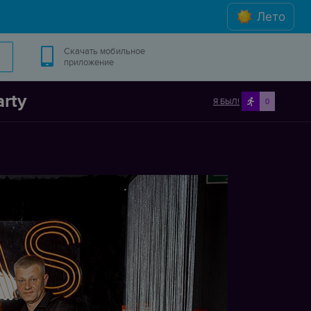
Лето
Скачать мобильное
приложение
rty
Я БЫЛ!
0