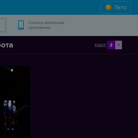
Лето
Скачать мобильное
приложение
бота
Я БЫЛ!
0