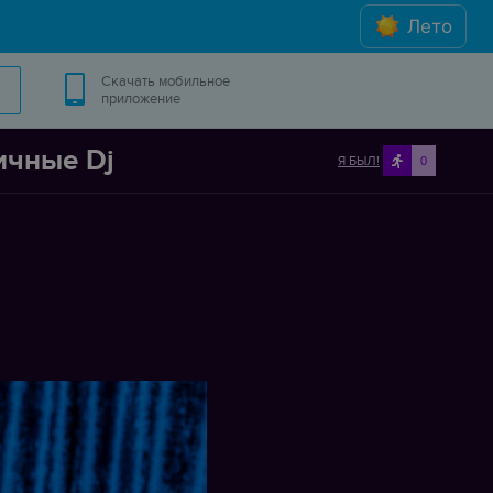
Лето
Скачать мобильное
приложение
ичные Dj
Я БЫЛ!
0