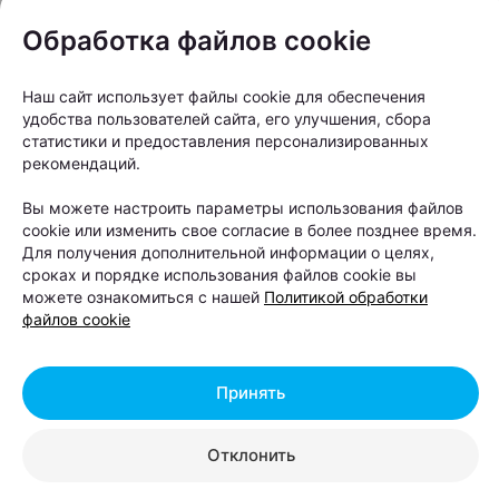
животных, но и семьи с детьми, а также всех,
Обработка файлов cookie
кому интересна тема зоозащиты и активного
отдыха на природе. В этом сезоне организаторы
Наш сайт использует файлы cookie для обеспечения
удобства пользователей сайта, его улучшения, сбора
добавили новые тематические зоны и расширили
статистики и предоставления персонализированных
список активностей для гостей разных возрастов.
рекомендаций.
Одна из постоянных фишек фестиваля — квест-
Вы можете настроить параметры использования файлов
cookie или изменить свое согласие в более позднее время.
карта. С ее помощью посетители проходят
Для получения дополнительной информации о целях,
задания на площадках партнеров, изучают локации
сроках и порядке использования файлов cookie вы
можете ознакомиться с нашей
Политикой обработки
и собирают баллы, которые затем можно обменять
файлов cookie
на подарки в специальном пункте выдачи призов.
Также оба дня будут проходить розыгрыши,
викторины и конкурсы с призами.
Принять
Отклонить