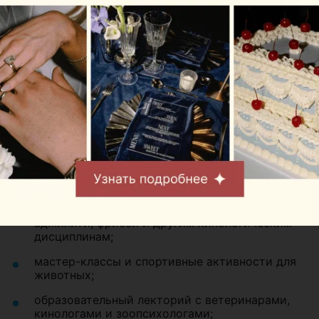
Что будет в программе?
За два дня гостей ждет насыщенная программа:
шоу-конкурсы на самый оригинальный костюм
питомца и самое запоминающееся
выступление четвероногих участников;
соревнования и показательные номера по
аджилити, фрисби и другим кинологическим
дисциплинам;
мастер-классы и спортивные активности для
животных;
образовательный лекторий с ветеринарами,
кинологами и зоопсихологами;