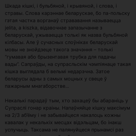
Шкада кішкі, і бульбяной, і крывяной, і слова, і
стравы. Слова карэннае беларускае, бо па-польску
гэтая частка ворганаў стрававання называецца
jelita, а kiszka, відавочнае запазычанне з
беларускай, ужываецца толькі як назва бульбяной
кілбасы. Але ў сучасных слоўніках беларускай
мовы не знойдзеце такога значэння – толькі
“гумавая або брызентавая трубка для падачы
вады”. Сапраўды, на супрасльскім чэмпіянаце такая
кішка выглядала б вельмі недарэчна. Затое
беларусы адны з самых моцных у свеце ў
пажарным мнагаборстве...
Некалькі парадаў тым, хто захацеў бы абараніць у
Супраслі гонар краіны. Напаўняйце кішку максімум
на 2/3 аб’ёму i не забывайцеся накалоць кожны
кавалак у некалькіх месцах відэльцам, бо інакш
успучыць. Таксама не палянуйцеся прынамсі раз