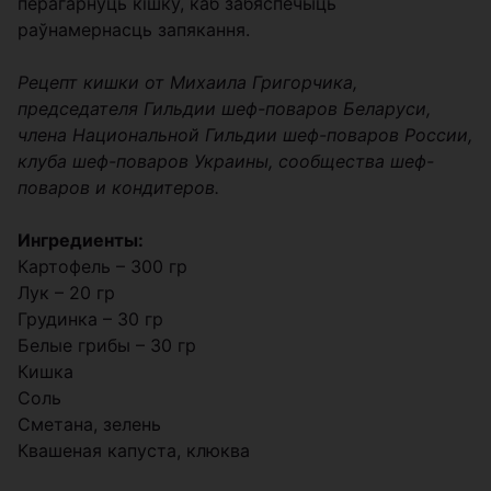
перагарнуць кішку, каб забяспечыць
раўнамернасць запякання.
Рецепт кишки от Михаила Григорчика,
председателя Гильдии шеф-поваров Беларуси,
члена Национальной Гильдии шеф-поваров России,
клуба шеф-поваров Украины, сообщества шеф-
поваров и кондитеров.
Ингредиенты:
Картофель – 300 гр
Лук – 20 гр
Грудинка – 30 гр
Белые грибы – 30 гр
Кишка
Соль
Сметана, зелень
Квашеная капуста, клюква