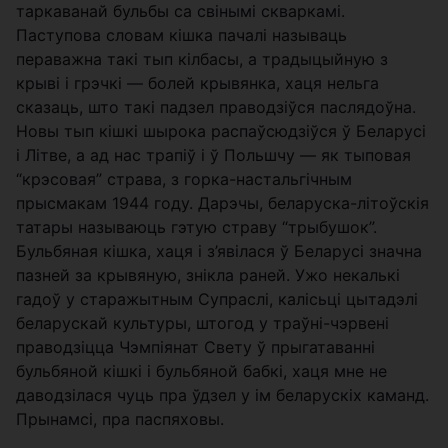
таркаванай бульбы са свінымі скваркамі.
Паступова словам кішка пачалі называць
пераважна такі тып кілбасы, а традыцыйную з
крыві і грэчкі — болей крывянка, хаця нельга
сказаць, што такі падзел праводзіўся паслядоўна.
Новы тып кішкі шырока распаўсюдзіўся ў Беларусі
і Літве, а ад нас трапіў і ў Польшчу — як тыповая
“крэсовая” страва, з горка-настальгічным
прысмакам 1944 году. Дарэчы, беларуска-літоўскія
татары называюць гэтую страву “трыбушок”.
Бульбяная кішка, хаця і з’явілася ў Беларусі значна
пазней за крывяную, знікла раней. Ужо некалькі
гадоў у старажытным Супраслі, калісьці цытадэлі
беларускай культуры, штогод у траўні-чэрвені
праводзіцца Чэмпіянат Свету ў прыгатаванні
бульбяной кішкі і бульбяной бабкі, хаця мне не
даводзілася чуць пра ўдзел у ім беларускіх каманд.
Прынамсі, пра паспяховы.