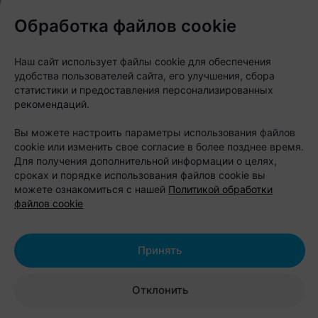
открытые спортивные площадки: от 40
до 360 рублей за час;
Обработка файлов cookie
обзорная экскурсия по территории: 7
рублей с человека;
Наш сайт использует файлы cookie для обеспечения
удобства пользователей сайта, его улучшения, сбора
конференц-зал на 140 мест: 90 рублей
статистики и предоставления персонализированных
за час;
рекомендаций.
комната переговоров на 20 мест: 30
Вы можете настроить параметры использования файлов
рублей за час;
cookie или изменить свое согласие в более позднее время.
обзорная экскурсия без
Для получения дополнительной информации о целях,
сопровождения: 5 рублей.
сроках и порядке использования файлов cookie вы
можете ознакомиться с нашей
Политикой обработки
Адрес:
Минский район, район д.
файлов cookie
Ельница
Бронирование:
+375 29 777-09-75
Принять
Отклонить
Усадьба «Андреевская Заимка»: