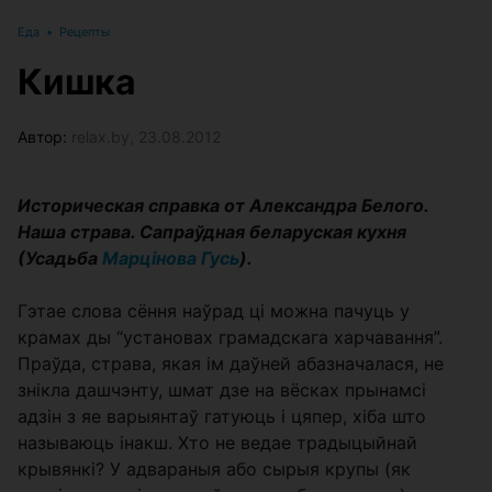
Еда
•
Рецепты
Кишка
Автор:
relax.by, 23.08.2012
Историческая справка от Александра Белого.
Наша страва. Сапраўдная беларуская кухня
(Усадьба
Марцiнова Гусь
).
Гэтае слова сёння наўрад ці можна пачуць у
крамах ды “установах грамадскага харчавання”.
Праўда, страва, якая ім даўней абазначалася, не
знікла дашчэнту, шмат дзе на вёсках прынамсі
адзін з яе варыянтаў гатуюць і цяпер, хіба што
называюць інакш. Хто не ведае традыцыйнай
крывянкі? У адвараныя або сырыя крупы (як