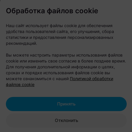
Обработка файлов cookie
Индустриальный колорит, панельки и эстетика
района Минска превратились в принты на
Наш сайт использует файлы cookie для обеспечения
футболках и бейсболках. «Офистон Маркет»
удобства пользователей сайта, его улучшения, сбора
решил показать Шабаны без иронии и штампов —
статистики и предоставления персонализированных
такими, какие они есть.
рекомендаций.
Вы можете настроить параметры использования файлов
cookie или изменить свое согласие в более позднее время.
Для получения дополнительной информации о целях,
сроках и порядке использования файлов cookie вы
можете ознакомиться с нашей
Политикой обработки
файлов cookie
Принять
Отклонить