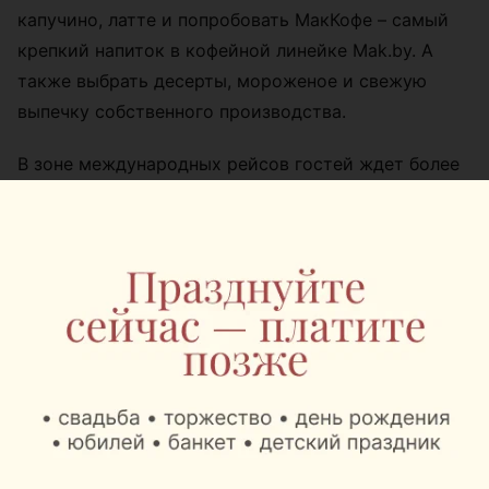
капучино, латте и попробовать МакКофе – самый
крепкий напиток в кофейной линейке Mak.by. А
также выбрать десерты, мороженое и свежую
выпечку собственного производства.
В зоне международных рейсов гостей ждет более
широкий ассортимент. Здесь также предлагают
картофель фри и куриные снеки.