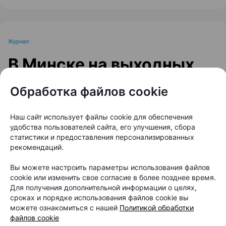
Журнал
В Минске на выходных
пройдет большой
Обработка файлов cookie
фестиваль для
любителей животных
Наш сайт использует файлы cookie для обеспечения
удобства пользователей сайта, его улучшения, сбора
статистики и предоставления персонализированных
Автор:
relax.by, 07.08.2026
рекомендаций.
Вы можете настроить параметры использования файлов
8 и 9 августа на берегу Цнянского водохранилища,
cookie или изменить свое согласие в более позднее время.
Для получения дополнительной информации о целях,
в парке Lakeside Park («Северный берег»),
сроках и порядке использования файлов cookie вы
состоится Pets Fest — крупный фестиваль,
можете ознакомиться с нашей
Политикой обработки
файлов cookie
посвященный владельцам собак, кошек и других