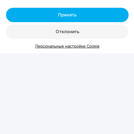
домашних питомцев. Вход на территорию
свободный.
Принять
Отклонить
Персональные настройки Cookie
Шестой год подряд
Pets Fest проводится уже в шестой раз и