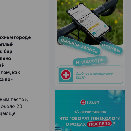
ЭФФЕКТИВНАЯ РЕКЛАМА НА САЙТЕ
рхнем городе
теплый
: бар
влено
ей
том, как
ка по-
ным песто»,
 около 20
ещающе.