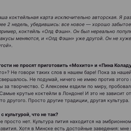
аша коктейльная карта исключительно авторская. Я ра
лее 2 недель, убедившись: все новое — хорошо забытое
пример, коктейль «Олд Фэшн». Он был нереально популя
 вкусы меняются, и «Олд Фэшн» уже другой. Он не хуже
угой».
 гости не просят приготовить «Мохито» и «Пина Колад
о»? Не говори таких слов в нашем баре! Пока за наше
 свершалось. Не подумай, ничего не имею против этого 
ы за творчество. С Алексеем ездили по миру, пробовал
 Самые крутые коктейли в Лондоне! И это не зависит о
-то другого. Просто другие традиции, другая культура.
 с культурой, что не так?
ее просто нет. Культура пития находится на эмбрионно
азвития. Хотя в Минске есть достойные заведения: мне