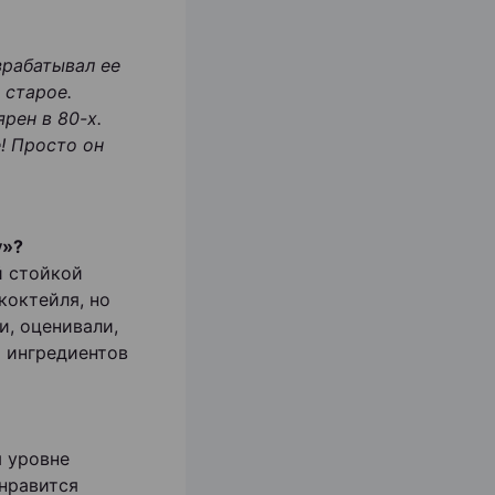
зрабатывал ее
 старое.
рен в 80-х.
! Просто он
у»?
й стойкой
коктейля, но
и, оценивали,
т ингредиентов
м уровне
 нравится