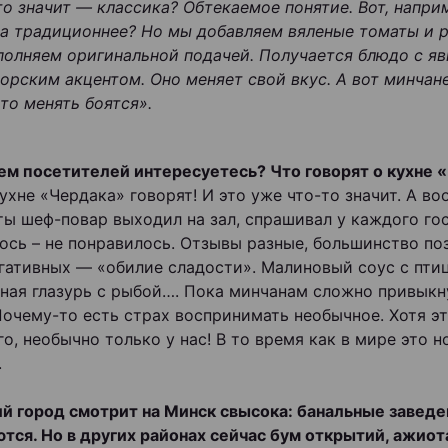
о значит — классика? Обтекаемое понятие. Вот, наприм
а традиционнее? Но мы добавляем вяленые томаты и 
полняем оригинальной подачей. Получается блюдо с я
орским акцентом. Оно меняет свой вкус. А вот минчан
то менять боятся».
м посетителей интересуетесь? Что говорят о кухне 
кухне «Чердака» говорят! И это уже что-то значит. А в
ты шеф-повар выходил на зал, спрашивал у каждого гост
ось – не понравилось. Отзывы разные, большинство по
гативных — «обилие сладости». Малиновый соус с птиц
ная глазурь с рыбой…. Пока минчанам сложно привыкн
Почему-то есть страх воспринимать необычное. Хотя э
го, необычно только у нас! В то время как в мире это 
.
й город смотрит на Минск свысока: банальные заведе
тся. Но в других районах сейчас бум открытий, ажио