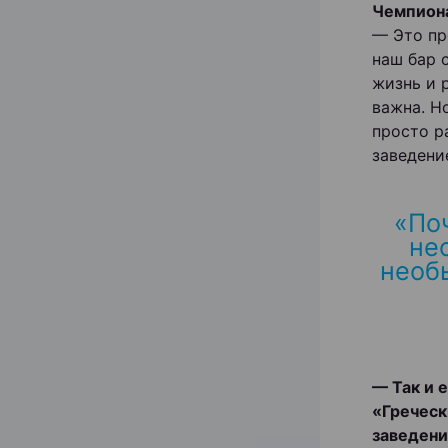
Чемпиона
— Это пр
наш бар 
жизнь и 
важна. Н
просто р
заведени
«По
не
необы
— Так и 
«Греческ
заведен