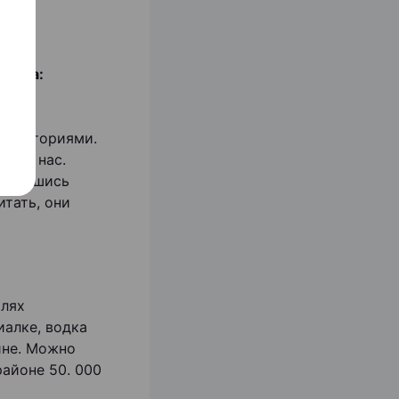
итала:
нно
 аудиториями.
ли у нас.
сужившись
итать, они
йлях
иалке, водка
ине. Можно
районе 50. 000