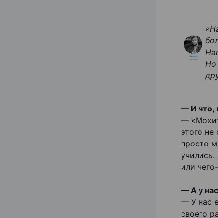
«Н
бо
На
Но
др
— И что,
— «Мохит
этого не
просто м
учились.
или чего
— А у нас
— У нас 
своего р