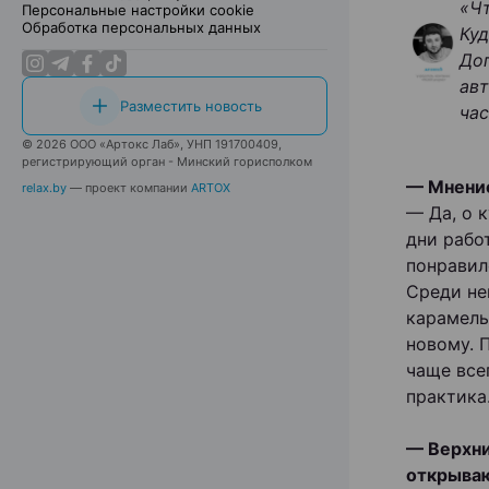
«Чт
Персональные настройки cookie
Обработка персональных данных
Куд
До
авт
Разместить новость
час
© 2026 ООО «Артокс Лаб», УНП 191700409,
регистрирующий орган - Минский горисполком
— Мнение
relax.by
— проект компании
ARTOX
— Да, о 
дни рабо
понравил
Среди не
карамель
новому. 
чаще все
практика
— Верхни
открываю