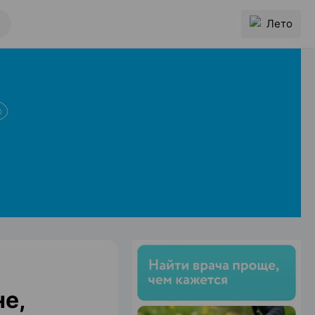
Лето
не,