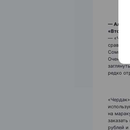
— Алексе
«Второй 
— «Черда
сравнива
Сомневаюс
Очень ча
заглянут
редко от
«Чердак»
использу
на марак
заказать
рублей и