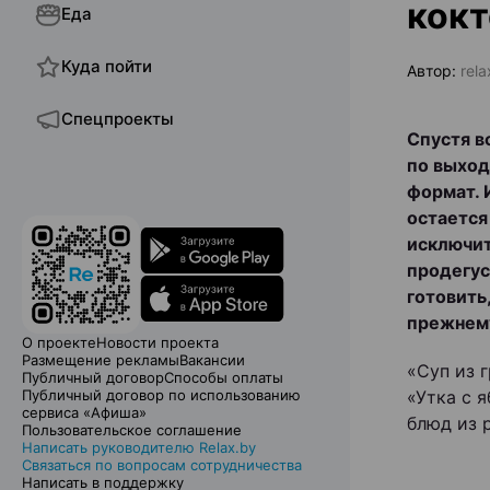
кокт
Еда
Куда пойти
Автор:
rela
Спецпроекты
Спустя в
по выход
формат. 
остается
исключит
продегус
готовить
прежнему
О проекте
Новости проекта
Размещение рекламы
Вакансии
«Суп из 
Публичный договор
Способы оплаты
Публичный договор по использованию
«Утка с 
сервиса «Афиша»
блюд из 
Пользовательское соглашение
Написать руководителю Relax.by
Связаться по вопросам сотрудничества
Написать в поддержку