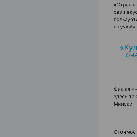
«Стравiн
свои вку
пользует
штучка!».
«Кул
он
Фишка «Ч
здесь та
Минске т
Стоимост