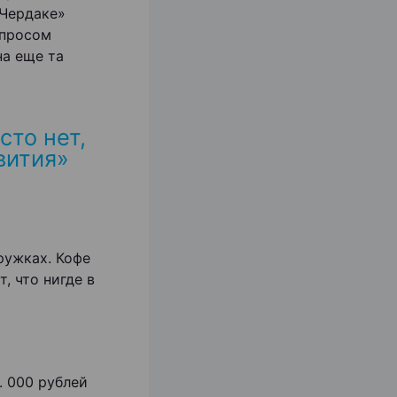
«Чердаке»
спросом
на еще та
сто нет,
вития»
ружках. Кофе
, что нигде в
. 000 рублей