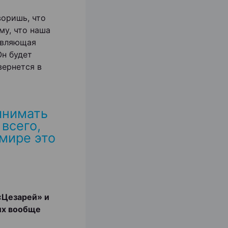
воришь, что
му, что наша
авляющая
Он будет
вернется в
инимать
всего,
 мире это
 «Цезарей» и
их вообще