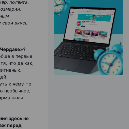
ер, полента.
розмарин.
вным
ЭФФЕКТИВНАЯ РЕКЛАМА НА САЙТЕ
е свои вкусы
«Чердаке»?
ообще в первые
я, что да как,
зитивных.
ей,
уть к чему-то
то необычное,
нормальная
ния здесь не
таж перед