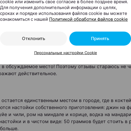
cookie или изменить свое согласие в более позднее время.
Для получения дополнительной информации о целях,
сроках и порядке использования файлов cookie вы можете
ознакомиться с нашей
Политикой обработки файлов cookie
й, в многочисленных комментариях о «Чердаке» проч
«Хулиган». Что скажешь?
к» интересен по-своему, «Хулиган» — по-своему. Стра
Отклонить
Принять
ть заведения с разными концепциями, настроениями и
ь, что человек, который это писал, был в «Хулигане» и
Персональные настройки Cookie
сто в сети люди оставляют комментарии, даже не удо
ь в обсуждаемое место! Поэтому отзывы стараюсь не ч
ражают действительное.
 остается единственным местом в городе, где в кокте
ются настойки собственного приготовления: джин на ф
уйе и чили, ром на миндале и корице, водка на мандар
 настойки и в чистом виде: 50 граммов будет стоить в 
 больше.