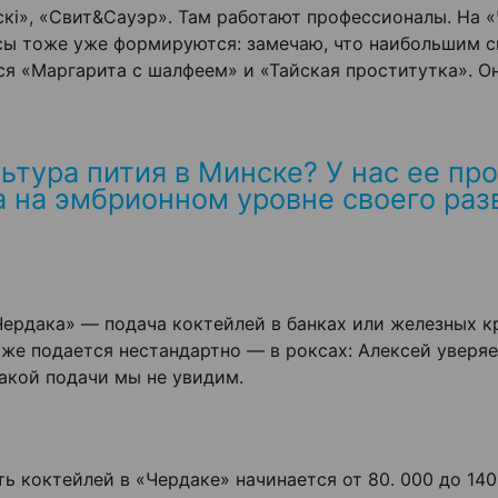
скi», «Свит&Сауэр». Там работают профессионалы. На 
сы тоже уже формируются: замечаю, что наибольшим 
ся «Маргарита с шалфеем» и «Тайская проститутка». О
ьтура пития в Минске? У нас ее про
а на эмбрионном уровне своего раз
ердака» — подача коктейлей в банках или железных к
кже подается нестандартно — в роксах: Алексей уверяет
акой подачи мы не увидим.
ь коктейлей в «Чердаке» начинается от 80. 000 до 140