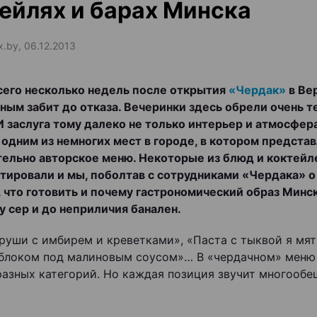
ейлях и барах Минска
x.by, 06.12.2013
сего несколько недель после открытия
«Чердак»
в Ве
ным забит до отказа. Вечеринки здесь обрели очень 
И заслуга тому далеко не только интерьер и атмосфера
 одним из немногих мест в городе, в котором предста
ельно авторское меню. Некоторые из блюд и коктейл
тировали и мы, поболтав с сотрудниками «Чердака» о 
, что готовить и почему гастрономический образ Минс
 сер и до неприличия банален.
груши с имбирем и креветками», «Паста с тыквой я мят
яблоком под малиновым соусом»… В «чердачном» меню
разных категорий. Но каждая позиция звучит многооб