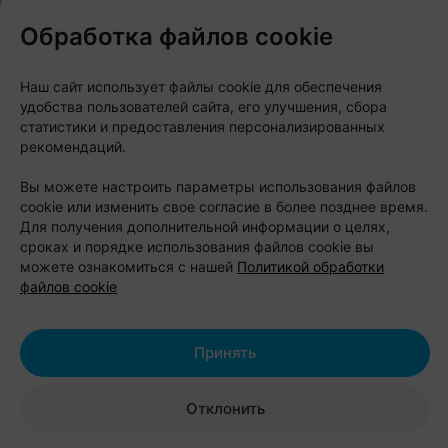
Обработка файлов cookie
Наш сайт использует файлы cookie для обеспечения
удобства пользователей сайта, его улучшения, сбора
статистики и предоставления персонализированных
Нравится просыпаться под шум сосен, проводить
рекомендаций.
день на воде, а вечером жарить шашлык у костра?
Вы можете настроить параметры использования файлов
Присмотритесь к кемпингу «Казантип». Он
cookie или изменить свое согласие в более позднее время.
Для получения дополнительной информации о целях,
расположен на берегу Вилейского водохранилища,
сроках и порядке использования файлов cookie вы
где 15 гектаров леса и пляжей превращены в
можете ознакомиться с нашей
Политикой обработки
большое пространство для отдыха на природе.
файлов cookie
Здесь можно остановиться в одном из девяти
Принять
теплых четырехместных домиков с собственной
террасой или приехать с палаткой. Несмотря на
Отклонить
формат кемпинга, условия вполне комфортные: на
территории есть душевые, туалеты, летняя кухня,