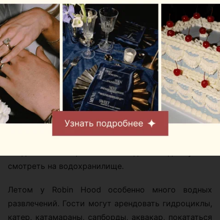
становится главным героем отдыха. Место
расположено на Минском море возле пляжа №9,
примерно в 10 минутах езды от МКАД. Здесь не
нужно выбирать между спокойным вечером с
видом на закат и активным днем на гидроцикле:
оба сценария легко помещаются в один уикенд.
На территории находятся три домика, русская
баня на дровах, джакузи под открытым небом и
крытая беседка с мангальной зоной. Можно
приехать компанией, устроить ужин у воды,
сходить в баню, а потом сидеть в джакузи и
смотреть на водохранилище.
Летом у Robin Hood особенно много водных
развлечений. Гости могут арендовать гидроциклы,
катер, катамараны, сапборды, аквакар, покататься