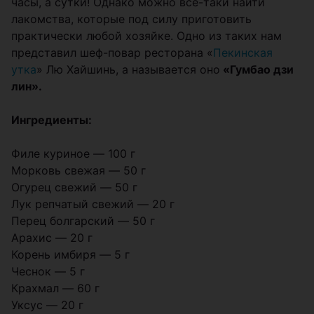
часы, а сутки! Однако можно все-таки найти
лакомства, которые под силу приготовить
практически любой хозяйке. Одно из таких нам
представил шеф-повар ресторана «
Пекинская
утка
» Лю Хайшинь, а называется оно
«Гумбао дзи
лин».
Ингредиенты:
Филе куриное ― 100 г
Морковь свежая ― 50 г
Огурец свежий ― 50 г
Лук репчатый свежий ― 20 г
Перец болгарский ― 50 г
Арахис ― 20 г
Корень имбиря ― 5 г
Чеснок ― 5 г
Крахмал ― 60 г
Уксус ― 20 г