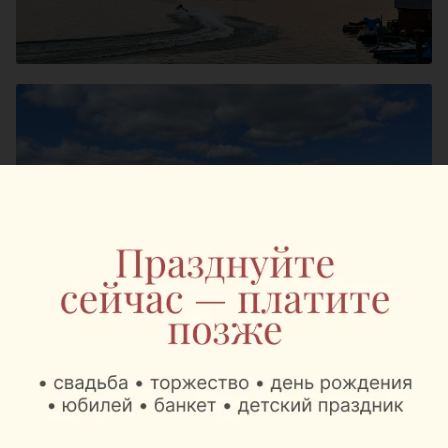
На базе отдыха
Robin Hood (Робин Гуд)
вода