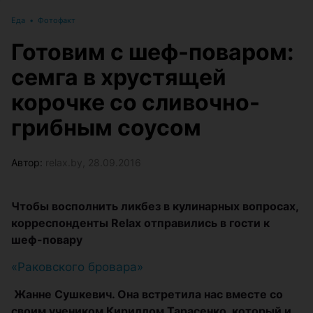
Еда
•
Фотофакт
Готовим с шеф-поваром:
семга в хрустящей
корочке со сливочно-
грибным соусом
Автор:
relax.by, 28.09.2016
Чтобы восполнить ликбез в кулинарных вопросах,
корреспонденты Relax отправились в гости к
шеф-повару
«Раковского бровара»
Жанне Сушкевич. Она встретила нас вместе со
своим учеником Кириллом Тарасенко, который и