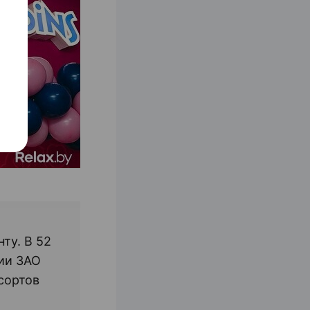
ту. В 52
сии ЗАО
сортов