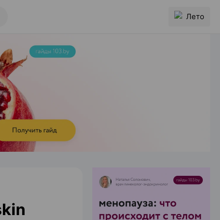
Лето
kin