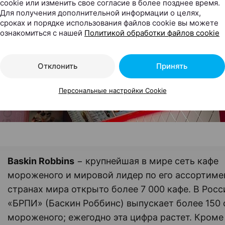
cookie или изменить свое согласие в более позднее время.
Для получения дополнительной информации о целях,
сроках и порядке использования файлов cookie вы можете
ознакомиться с нашей
Политикой обработки файлов cookie
Отклонить
Принять
Персональные настройки Cookie
Baskin Robbins
− крупнейшая в мире сеть кафе
мороженого и мировой лидер по его ассортимен
странах мира открыто более 7 000 кафе. В Рос
«БРПИ» (Баскин Роббинс) выпускает более 150 
мороженого; ежегодно эта цифра растет. Кроме