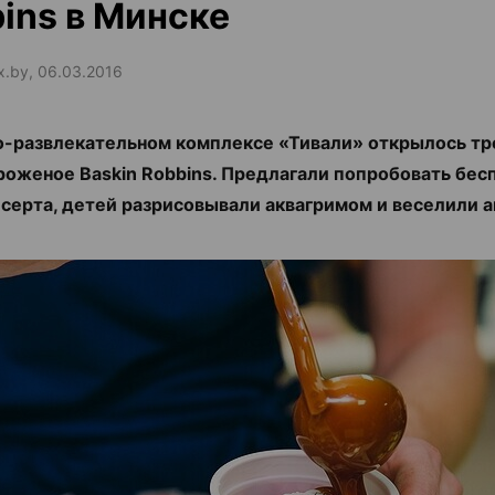
ins в Минске
ax.by, 06.03.2016
о-развлекательном комплексе «Тивали» открылось тр
оженое Baskin Robbins. Предлагали попробовать бес
серта, детей разрисовывали аквагримом и веселили 