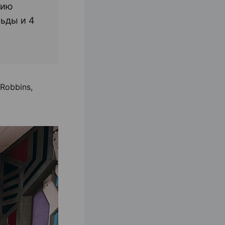
нию
льды и 4
Robbins,