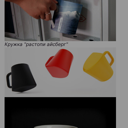
Кружка "растопи айсберг"