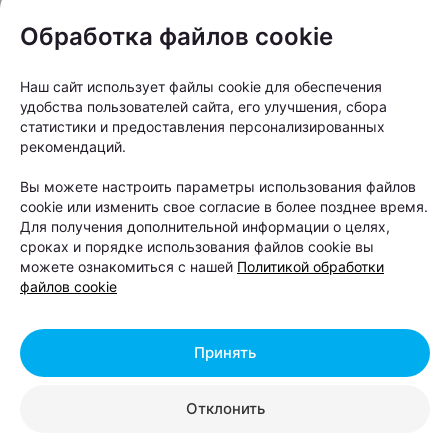
можно приобрести Кидс Мил в эксклюзивной
Обработка файлов cookie
упаковке, созданной совместно Mak.by и Belavia.
Дополнительно организована творческая зона с
Наш сайт использует файлы cookie для обеспечения
раскрасками и мелками, где дети смогут
удобства пользователей сайта, его улучшения, сбора
статистики и предоставления персонализированных
интересно провести время в ожидании рейса.
рекомендаций.
Вы можете настроить параметры использования файлов
cookie или изменить свое согласие в более позднее время.
Для получения дополнительной информации о целях,
сроках и порядке использования файлов cookie вы
можете ознакомиться с нашей
Политикой обработки
файлов cookie
Принять
Отклонить