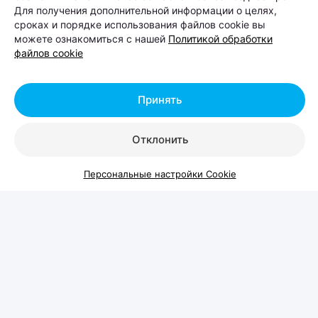
Для получения дополнительной информации о целях,
в парке Lakeside Park («Северный берег»),
сроках и порядке использования файлов cookie вы
состоится Pets Fest — крупный фестиваль,
можете ознакомиться с нашей
Политикой обработки
посвященный владельцам собак, кошек и других
файлов cookie
домашних питомцев. Вход на территорию
свободный.
Принять
Отклонить
Персональные настройки Cookie