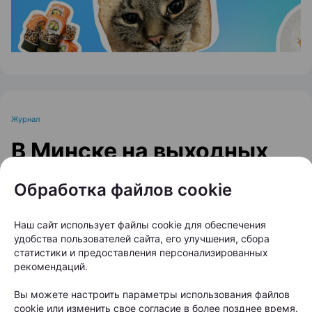
Журнал
В Минске на выходных
пройдет большой
Обработка файлов cookie
фестиваль для
любителей животных
Наш сайт использует файлы cookie для обеспечения
удобства пользователей сайта, его улучшения, сбора
статистики и предоставления персонализированных
Автор:
relax.by, 07.08.2026
рекомендаций.
Вы можете настроить параметры использования файлов
8 и 9 августа на берегу Цнянского водохранилища,
cookie или изменить свое согласие в более позднее время.