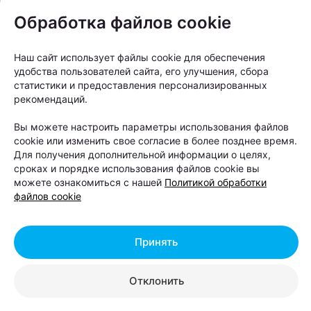
Национальном
Обработка файлов cookie
аэропорту: там
открылись сразу два
Наш сайт использует файлы cookie для обеспечения
удобства пользователей сайта, его улучшения, сбора
Mak.Cafe
статистики и предоставления персонализированных
рекомендаций.
Автор:
relax.by, 07.08.2026
Вы можете настроить параметры использования файлов
cookie или изменить свое согласие в более позднее время.
Для получения дополнительной информации о целях,
Теперь пассажиры могут заказать любимый кофе,
сроках и порядке использования файлов cookie вы
можете ознакомиться с нашей
Политикой обработки
десерты и блюда Mak.by перед вылетом
файлов cookie
независимо от того, отправляются они внутренним
или международным рейсом.
Принять
Отклонить