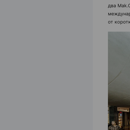
два Mak.
междунар
от корот