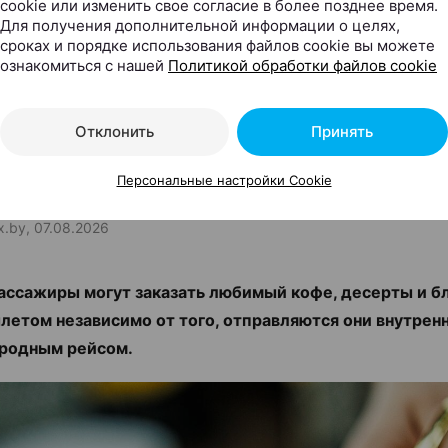
cookie или изменить свое согласие в более позднее время.
Для получения дополнительной информации о целях,
сроках и порядке использования файлов cookie вы можете
ознакомиться с нашей
Политикой обработки файлов cookie
by теперь в Национальном
порту: там открылись сраз
Отклонить
Принять
Cafe
Персональные настройки Cookie
ax.by, 07.08.2026
ассажиры могут заказать любимый кофе, десерты и б
летом независимо от того, отправляются они внутрен
родным рейсом.