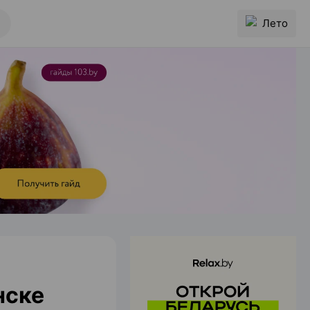
Лето
нске