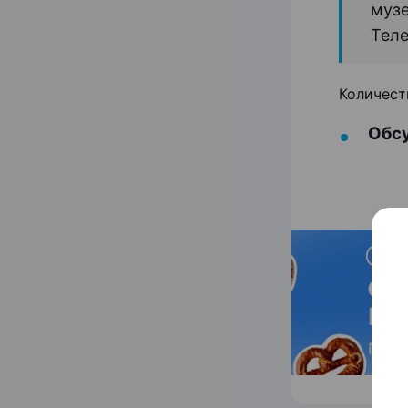
муз
Теле
Количест
Обсу