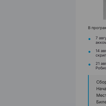
В програ
7 авг
акко
14 ав
скрип
21 ав
Робис
Сбор
Нача
Мест
Биле