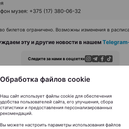
ея
фон музея: +375 (17) 380-06-32
во билетов ограничено. Возможны изменения в распис
ждаем эту и другие новости в нашем
Telegram
Следите за нами в соцсетях
Обработка файлов cookie
Наш сайт использует файлы cookie для обеспечения
ЭФФЕКТИВНАЯ РЕКЛАМА НА САЙТЕ
удобства пользователей сайта, его улучшения, сбора
статистики и предоставления персонализированных
рекомендаций.
Вы можете настроить параметры использования файлов