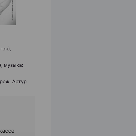
тон),
), музыка:
 реж. Артур
кассе