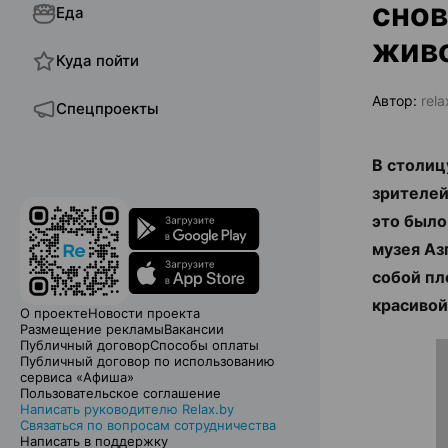
снов
Еда
жив
Куда пойти
Автор:
rel
Спецпроекты
В столи
зрителей
это было
музея Аз
собой пл
красивой
О проекте
Новости проекта
Размещение рекламы
Вакансии
Публичный договор
Способы оплаты
Публичный договор по использованию
сервиса «Афиша»
Пользовательское соглашение
Написать руководителю Relax.by
Связаться по вопросам сотрудничества
Написать в поддержку