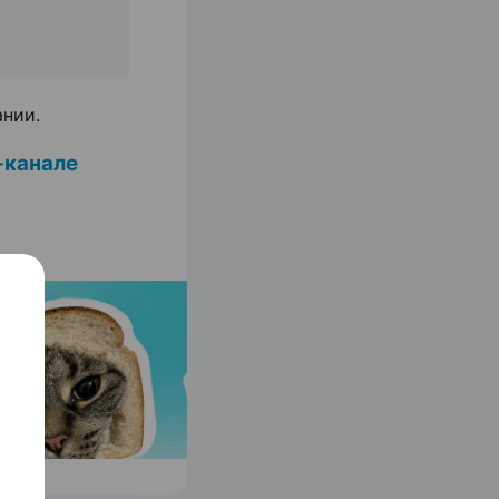
ании.
-канале