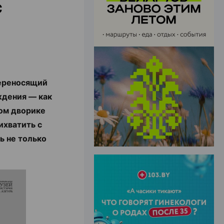
с
ЭФФЕКТИВНАЯ РЕКЛАМА НА САЙТЕ
ереносящий
ждения — как
ном дворике
ихватить с
ь не только