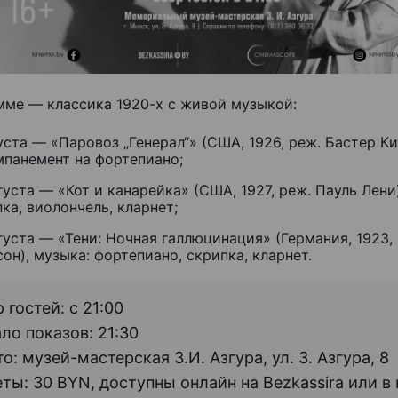
мме — классика 1920-х с живой музыкой:
уста — «Паровоз „Генерал“» (США, 1926, реж. Бастер Ки
мпанемент на фортепиано;
густа — «Кот и канарейка» (США, 1927, реж. Пауль Лени
ка, виолончель, кларнет;
густа — «Тени: Ночная галлюцинация» (Германия, 1923,
он), музыка: фортепиано, скрипка, кларнет.
 гостей: с 21:00
ло показов: 21:30
о: музей-мастерская З.И. Азгура, ул. З. Азгура, 8
ты: 30 BYN, доступны онлайн на Bezkassira или в 