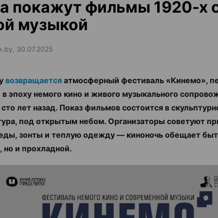
а покажут фильмы 1920-х 
ой музыкой
ax.by, 30.07.2025
цу
возвращается
атмосферный фестиваль «Кинемо», п
 в эпоху немого кино и живого музыкального сопрово
 сто лет назад. Показ фильмов состоится в скульптур
гура, под открытым небом. Организаторы советуют пр
еды, зонты и теплую одежду — киноночь обещает быт
, но и прохладной.