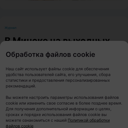
Журнал
В Минске на выходных
пройдет большой
Обработка файлов cookie
фестиваль для
любителей животных
Наш сайт использует файлы cookie для обеспечения
удобства пользователей сайта, его улучшения, сбора
статистики и предоставления персонализированных
Автор:
relax.by, 07.08.2026
рекомендаций.
Вы можете настроить параметры использования файлов
cookie или изменить свое согласие в более позднее время.
8 и 9 августа на берегу Цнянского водохранилища,
Для получения дополнительной информации о целях,
в парке Lakeside Park («Северный берег»),
сроках и порядке использования файлов cookie вы
состоится Pets Fest — крупный фестиваль,
можете ознакомиться с нашей
Политикой обработки
файлов cookie