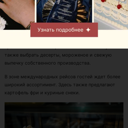
В зоне вылета региональных рейсов пассажиры
могут выпить любимый кофе «Наша Кава»,
капучино, латте и попробовать МакКофе – самый
крепкий напиток в кофейной линейке Mak.by. А
также выбрать десерты, мороженое и свежую
выпечку собственного производства.
В зоне международных рейсов гостей ждет более
широкий ассортимент. Здесь также предлагают
картофель фри и куриные снеки.