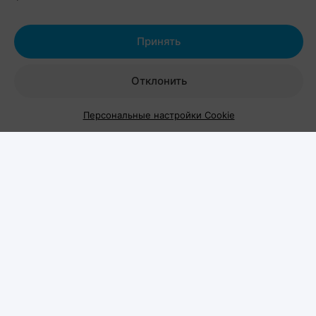
посвященный владельцам собак, кошек и других
домашних питомцев. Вход на территорию
свободный.
Принять
Отклонить
Персональные настройки Cookie
Шестой год подряд
Pets Fest проводится уже в шестой раз и