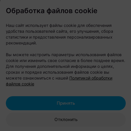
пора обновить», — отмечают авторы
Обработка файлов cookie
коллекции.
Наш сайт использует файлы cookie для обеспечения
Районы как часть городской
удобства пользователей сайта, его улучшения, сбора
идентичности
статистики и предоставления персонализированных
рекомендаций.
По наблюдениям команды «Офистон Маркет»,
Вы можете настроить параметры использования файлов
любовь к городам сегодня все реже выражается
cookie или изменить свое согласие в более позднее время.
через привычные магнитики с ратушей или
Для получения дополнительной информации о целях,
сроках и порядке использования файлов cookie вы
силуэтами исторического центра. Дизайнеров
можете ознакомиться с нашей
Политикой обработки
вдохновляют обычные кварталы, бетонные дворы,
файлов cookie
заводские трубы и остановки — все то, что
знакомо каждому местному жителю.
Принять
Отклонить