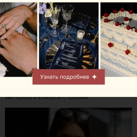
кому интересна тема зоозащиты и активного
отдыха на природе. В этом сезоне организаторы
добавили новые тематические зоны и расширили
список активностей для гостей разных возрастов.
Одна из постоянных фишек фестиваля — квест-
карта. С ее помощью посетители проходят
задания на площадках партнеров, изучают локации
и собирают баллы, которые затем можно обменять
на подарки в специальном пункте выдачи призов.
Также оба дня будут проходить розыгрыши,
викторины и конкурсы с призами.