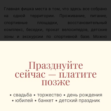
Главная фишка места в том, что здесь все собрано
на одной территории. Проживание, питание,
спортивные площадки, восстановительный
комплекс, беседки, прокат велосипедов, детские
зоны и экскурсии по спортивной базе. Можно
приехать семьей на выходные, устроить активный
день с друзьями или организовать корпоратив с
тренировками и отдыхом на природе.
Также можно переключиться на восстановление:
сауны, бассейны, купели и джакузи помогают
завершить день уже в спокойном режиме. А если
хочется посмотреть на
«Стайки»
изнутри,
закажите обзорную экскурсию и пройдитесь по
территории, где готовятся профессиональные
спортсмены.