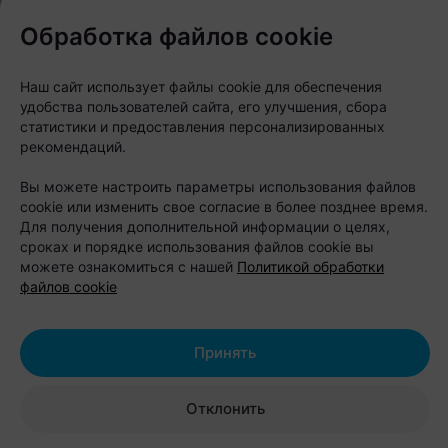
Если хочется совместить отдых на природе с
Обработка файлов cookie
активными развлечениями, стоит обратить
внимание на базу отдыха «Парк Полянка». Она
Наш сайт использует файлы cookie для обеспечения
расположена на берегу Бульковского залива, в
удобства пользователей сайта, его улучшения, сбора
окружении леса, всего в 15 минутах езды от
статистики и предоставления персонализированных
рекомендаций.
Бреста.
Вы можете настроить параметры использования файлов
Для проживания предлагают семейные коттеджи,
cookie или изменить свое согласие в более позднее время.
дуплексы и уютные бунгало с террасами,
Для получения дополнительной информации о целях,
сроках и порядке использования файлов cookie вы
оборудованными кухнями и зонами барбекю.
можете ознакомиться с нашей
Политикой обработки
Большинство домиков подходят для отдыха с
файлов cookie
домашними питомцами, поэтому любимца можно
взять с собой.
Принять
Особенность «Парка Полянка» — большое
Отклонить
количество развлечений. На территории работают
веревочный парк, лазертаг, арчеритаг, спортивные