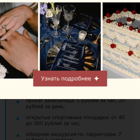
Цены:
проживание: от 33 до 93 рублей с
человека за сутки;
питание, полный рацион на день: от 60
рублей с человека;
сауны и восстановительные
комплексы: от 75 до 200 рублей за
сеанс 2 часа;
беседка на день: открытая 50 рублей,
крытая 100 рублей;
прокат велосипеда: 5 рублей за час, 20
рублей за день;
открытые спортивные площадки: от 40
до 360 рублей за час;
обзорная экскурсия по территории: 7
рублей с человека;